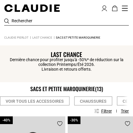
Rechercher
CLAUDIE PIERLOT
LAST CHANCE
SACS ET PETITE MAROQUINERIE
LAST CHANCE
Dernière chance pour profiter jusqu'à -50%* de réduction sur la
collection Printemps/Été 2026.
Livraison et retours offerts.
SACS ET PETITE MAROQUINERIE
(13)
VOIR TOUS LES ACCESSOIRES
CHAUSSURES
CEIN
Filtrer
Trier
-40%
-40%
-30%
-30%