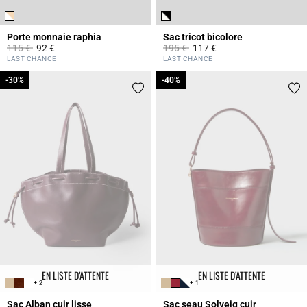
Porte monnaie raphia
Sac tricot bicolore
Prix réduit à partir de
à
Prix réduit à partir de
à
115 €
92 €
195 €
117 €
3,6 out of 5 Customer Rating
4,4 out of 5 Customer Rating
LAST CHANCE
LAST CHANCE
-30%
-30%
-40%
-40%
EN LISTE D’ATTENTE
EN LISTE D’ATTENTE
+ 2
+ 1
Sac Alban cuir lisse
Sac seau Solveig cuir