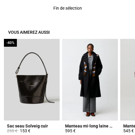
Fin de sélection
VOUS AIMEREZ AUSSI
-40%
-40%
Sac seau Solveig cuir
Manteau mi-long laine mélangée
Prix réduit à partir de
à
255 €
153 €
595 €
545 €