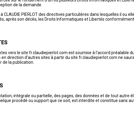
rcée sur le fondement d’un ou plusieurs Droits Informatiques et Liber
éception de la demande.
CLAUDIE PIERLOT des directives particulières dans lesquelles il ou elle 
cés, après son décès, les Droits Informatiques et Libertés conformémen
TES
tes vers le site fr.claudiepierlot.com est soumise à l'accord préalable du
 en direction d'autres sites à partir du site fr.claudiepierlot.com ne sau
r de la publication.
S
ation, intégrale ou partielle, des pages, des données et de tout autre él
uelque procédé ou support que ce soit, est interdite et constitue sans au