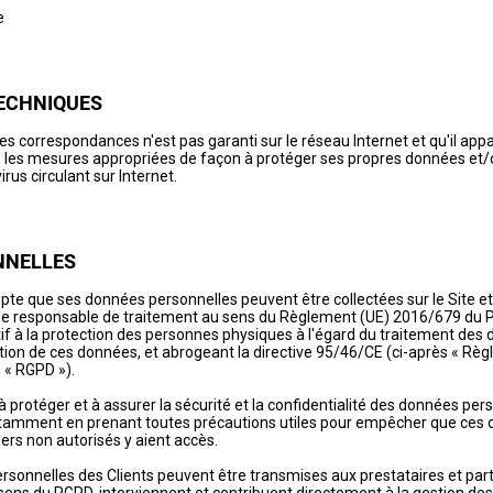
e
ECHNIQUES
des correspondances n'est pas garanti sur le réseau Internet et qu'il appa
s les mesures appropriées de façon à protéger ses propres données et/ou
rus circulant sur Internet.
NNELLES
epte que ses données personnelles peuvent être collectées sur le Site et
 de responsable de traitement au sens du Règlement (UE) 2016/679 du
atif à la protection des personnes physiques à l'égard du traitement des
lation de ces données, et abrogeant la directive 95/46/CE (ci-après « Rè
 « RGPD »).
rotéger et à assurer la sécurité et la confidentialité des données pers
mment en prenant toutes précautions utiles pour empêcher que ces 
s non autorisés y aient accès.
personnelles des Clients peuvent être transmises aux prestataires et part