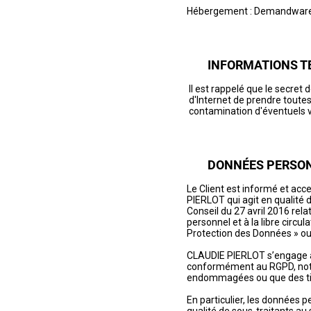
Hébergement :
Demandwar
INFORMATIONS T
Il est rappelé que le secret 
d'Internet de prendre toute
contamination d'éventuels vi
DONNÉES PERSO
Le Client est informé et acc
PIERLOT qui agit en qualité
Conseil du 27 avril 2016 rel
personnel et à la libre circu
Protection des Données » ou
CLAUDIE PIERLOT s’engage à p
conformément au RGPD, nota
endommagées ou que des tier
En particulier, les données 