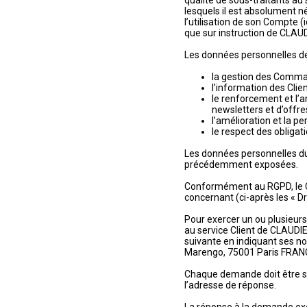
qualité de sous-traitants a
lesquels il est absolument n
l’utilisation de son Compte 
que sur instruction de CLAU
Les données personnelles des 
la gestion des Command
l’information des Clie
le renforcement et l’
newsletters et d’offre
l’amélioration et la p
le respect des obligat
Les données personnelles du 
précédemment exposées.
Conformément au RGPD, le Cli
concernant (ci-après les « Dr
Pour exercer un ou plusieurs
au service Client de CLAUDIE 
suivante en indiquant ses no
Marengo, 75001 Paris FRANCE
Chaque demande doit être sig
l’adresse de réponse.