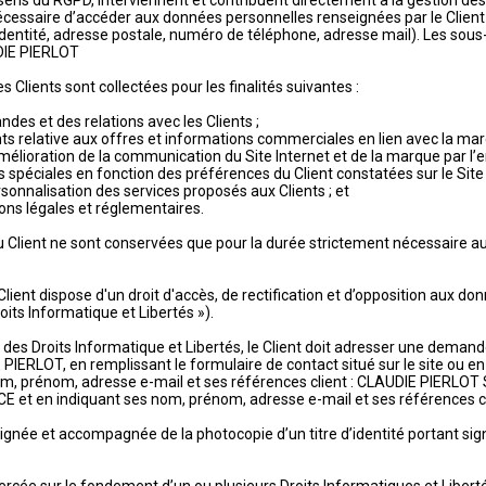
u sens du RGPD, interviennent et contribuent directement à la gestion 
écessaire d’accéder aux données personnelles renseignées par le Client l
(identité, adresse postale, numéro de téléphone, adresse mail). Les sous
DIE PIERLOT
Clients sont collectées pour les finalités suivantes :
es et des relations avec les Clients ;
nts relative aux offres et informations commerciales en lien avec la ma
amélioration de la communication du Site Internet et de la marque par l
s spéciales en fonction des préférences du Client constatées sur le Site 
ersonnalisation des services proposés aux Clients ; et
ions légales et réglementaires.
Client ne sont conservées que pour la durée strictement nécessaire au 
ent dispose d'un droit d'accès, de rectification et d’opposition aux do
oits Informatique et Libertés »).
 des Droits Informatique et Libertés, le Client doit adresser une demand
PIERLOT, en remplissant le formulaire de contact situé sur le site ou en
m, prénom, adresse e-mail et ses références client : CLAUDIE PIERLOT Se
 et en indiquant ses nom, prénom, adresse e-mail et ses références cl
née et accompagnée de la photocopie d’un titre d’identité portant sign