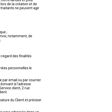
des Commandes et pour
ors de la création et de
-traitants ne peuvent agir
rque ;
’envoi, notamment, de
;
regard des finalités
nnées personnelles le
e par email ou par courrier
 écrivant à l’adresse
rvice client, 2 rue
ient.
ature du Client et préciser