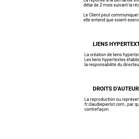
La réponse à la demande exe
délai de 2 mois suivant la r
Le Client peut communiquer à 
elle entend que soient exer
LIENS HYPERTEX
La création de liens hypertex
Les liens hypertextes établis
la responsabilité du directeu
DROITS D'AUTEUR
La reproduction ou représent
fr.claudiepierlot.com , par q
contrefaçon.