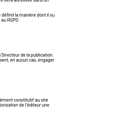
tés sera adressée dans un
définit la manière dont il ou
t au RGPD.
 Directeur de la publication.
raient, en aucun cas, engager
ément constitutif au site
torisation de l'éditeur une