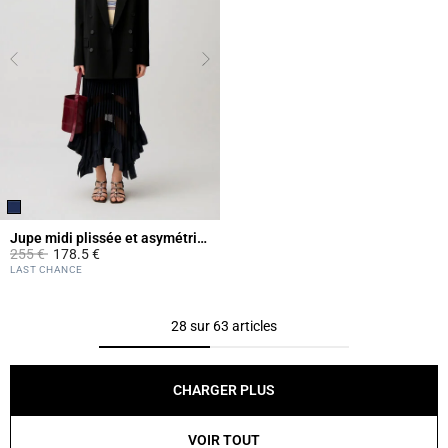
Jupe midi plissée et asymétrique
Prix réduit à partir de
à
255 €
178.5 €
3,7 out of 5 Customer Rating
LAST CHANCE
28 sur 63 articles
CHARGER PLUS
VOIR TOUT