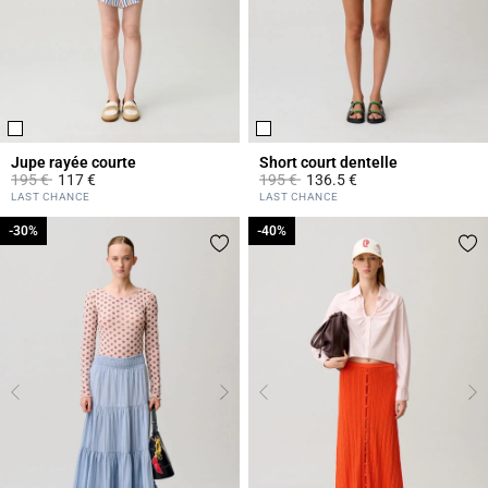
Jupe rayée courte
Short court dentelle
Prix réduit à partir de
à
Prix réduit à partir de
à
195 €
117 €
195 €
136.5 €
5 out of 5 Customer Rating
4,1 out of 5 Customer Rating
LAST CHANCE
LAST CHANCE
-30%
-30%
-40%
-40%