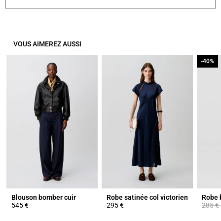
VOUS AIMEREZ AUSSI
-40%
-40%
Blouson bomber cuir
Robe satinée col victorien
Prix ré
545 €
295 €
285 €