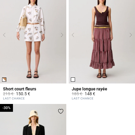
Short court fleurs
Jupe longue rayée
Prix réduit à partir de
à
Prix réduit à partir de
à
215 €
150.5 €
185 €
148 €
4,2 out of 5 Customer Rating
3,8 out of 5 Customer Rating
LAST CHANCE
LAST CHANCE
-30%
-30%