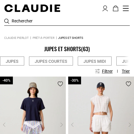
Rechercher
CLAUDIE PIERLOT
PRÊT-À-PORTER
JUPES ET SHORTS
JUPES ET SHORTS
(63)
JUPES
JUPES COURTES
JUPES MIDI
JUPE
Filtrer
Trier
-40%
-40%
-30%
-30%