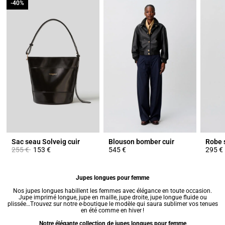
-40%
-40%
Sac seau Solveig cuir
Blouson bomber cuir
Robe s
Prix réduit à partir de
à
255 €
153 €
545 €
295 €
Jupes longues pour femme
Nos
jupes
longues habillent les femmes avec élégance en toute occasion.
Jupe imprimé
longue,
jupe en maille
, jupe droite, jupe longue fluide ou
plissée…Trouvez sur notre e-boutique le modèle qui saura sublimer vos tenues
en été comme en hiver !
Notre élégante collection de jupes longues pour femme