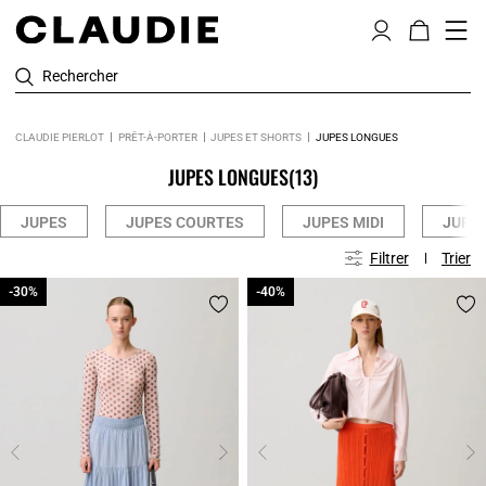
Rechercher
CLAUDIE PIERLOT
PRÊT-À-PORTER
JUPES ET SHORTS
JUPES LONGUES
JUPES LONGUES
(13)
JUPES
JUPES COURTES
JUPES MIDI
JUPE
Filtrer
Trier
-30%
-30%
-40%
-40%