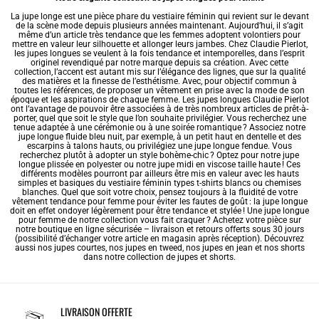
La jupe longe est une pièce phare du vestiaire féminin qui revient sur le devant
de la scène mode depuis plusieurs années maintenant. Aujourd’hui, il s’agit
même d’un article très tendance que les femmes adoptent volontiers pour
mettre en valeur leur silhouette et allonger leurs jambes. Chez Claudie Pierlot,
les jupes longues se veulent à la fois tendance et intemporelles, dans l’esprit
originel revendiqué par notre marque depuis sa création. Avec cette
collection, l’accent est autant mis sur l’élégance des lignes, que sur la qualité
des matières et la finesse de l’esthétisme. Avec, pour objectif commun à
toutes les références, de proposer un vêtement en prise avec la mode de son
époque et les aspirations de chaque femme. Les jupes longues Claudie Pierlot
ont l’avantage de pouvoir être associées à de très nombreux articles de prêt-à-
porter, quel que soit le style que l’on souhaite privilégier. Vous recherchez une
tenue adaptée à une cérémonie ou à une soirée romantique ? Associez notre
jupe longue fluide bleu nuit, par exemple, à un petit haut en dentelle et des
escarpins à talons hauts, ou privilégiez une jupe longue fendue. Vous
recherchez plutôt à adopter un style bohème-chic ? Optez pour notre jupe
longue plissée en polyester ou notre jupe midi en viscose taille haute ! Ces
différents modèles pourront par ailleurs être mis en valeur avec les hauts
simples et basiques du vestiaire féminin types t-shirts blancs ou chemises
blanches. Quel que soit votre choix, pensez toujours à la fluidité de votre
vêtement tendance pour femme
pour éviter les fautes de goût : la jupe longue
doit en effet ondoyer légèrement pour être tendance et stylée ! Une jupe longue
pour femme de notre collection vous fait craquer ? Achetez votre pièce sur
notre boutique en ligne sécurisée – livraison et retours offerts sous 30 jours
(possibilité d’échanger votre article en magasin après réception). Découvrez
aussi nos
jupes courtes
, nos
jupes en tweed
, nos
jupes en jean
et nos shorts
dans notre collection de jupes et shorts.
LIVRAISON OFFERTE