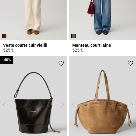
Veste courte cuir vieilli
Manteau court laine
525 €
525 €
3,9 out of 5 Customer Rating
3,2 out of 5 Customer Rating
-40%
-40%