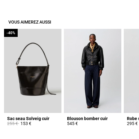
VOUS AIMEREZ AUSSI
-40%
-40%
Sac seau Solveig cuir
Blouson bomber cuir
Robe s
Prix réduit à partir de
à
255 €
153 €
545 €
295 €