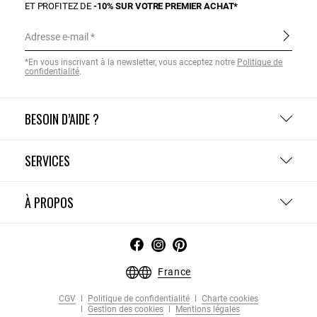
ET PROFITEZ DE
-10% SUR VOTRE PREMIER ACHAT*
Adresse e-mail
*En vous inscrivant à la newsletter, vous acceptez notre
Politique de
confidentialité
.
BESOIN D’AIDE ?
SERVICES
À PROPOS
France
CGV
Politique de confidentialité
Charte cookies
Gestion des cookies
Mentions légales