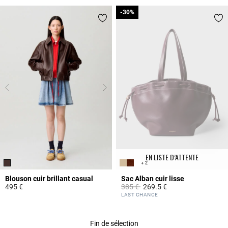
-30%
-30%
EN LISTE D’ATTENTE
+ 2
Blouson cuir brillant casual
Sac Alban cuir lisse
Prix réduit à partir de
à
495 €
385 €
269.5 €
5 out of 5 Customer Rating
3,5 out of 5 Customer Rating
LAST CHANCE
Fin de sélection