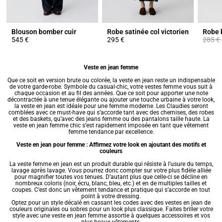
Blouson bomber cuir
Robe satinée col victorien
Prix ré
545 €
295 €
285 €
Veste en jean femme
Que ce soit en version brute ou colorée, la veste en jean reste un indispensable
de votre garde-robe. Symbole du casual-chic, votre vestes femme vous suit à
chaque occasion et au fil des années. Que ce soit pour apporter une note
décontractée à une tenue élégante ou ajouter une touche urbaine à votre look,
la veste en jean est idéale pour une femme moderne. Les Claudies seront
comblées avec ce must-have qui s’accorde tant avec des chemises, des robes
et des baskets, qu’avec des
jeans femme
ou des pantalons taille haute. La
veste en jean femme chic s’est rapidement imposée en tant que
vêtement
femme tendance
par excellence.
Veste en jean pour femme : Affirmez votre look en ajoutant des motifs et
couleurs
La
veste femme
en jean est un produit durable qui résiste à l’usure du temps,
lavage après lavage. Vous pourrez donc compter sur votre plus fidèle alliée
pour magnifier toutes vos tenues. D’autant plus que celle-ci se décline en
nombreux coloris (noir, écru, blanc, bleu, etc.) et en de multiples tailles et
coupes. C’est donc un vêtement tendance et pratique qui s’accorde en tout
point à votre dressing.
Optez pour un style décalé en cassant les codes avec des vestes en jean de
couleurs originales ou sobres pour un look plus classique. Faites briller votre
style avec une veste en jean femme assortie à quelques accessoires et vos