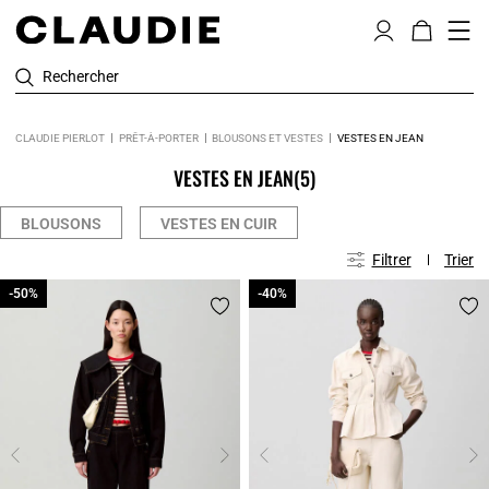
Rechercher
CLAUDIE PIERLOT
PRÊT-À-PORTER
BLOUSONS ET VESTES
VESTES EN JEAN
VESTES EN JEAN
(5)
BLOUSONS
VESTES EN CUIR
Filtrer
Trier
-50%
-50%
-40%
-40%