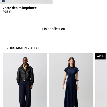
Veste denim imprimée
295 €
5 out of 5 Customer Rating
Fin de sélection
VOUS AIMEREZ AUSSI
-40%
-40%