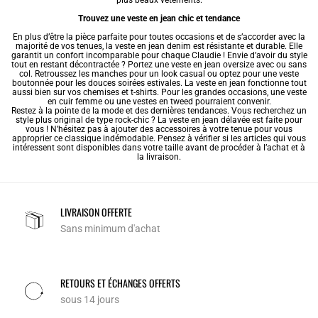
plus beaux vêtements.
Trouvez une veste en jean chic et tendance
En plus d’être la pièce parfaite pour toutes occasions et de s’accorder avec la
majorité de vos tenues, la veste en jean denim est résistante et durable. Elle
garantit un confort incomparable pour chaque Claudie ! Envie d’avoir du style
tout en restant décontractée ? Portez une veste en jean oversize avec ou sans
col. Retroussez les manches pour un look casual ou optez pour une veste
boutonnée pour les douces soirées estivales. La veste en jean fonctionne tout
aussi bien sur vos chemises et t-shirts. Pour les grandes occasions, une
veste
en cuir femme
ou une
vestes en tweed
pourraient convenir.
Restez à la pointe de la mode et des dernières tendances. Vous recherchez un
style plus original de type rock-chic ? La veste en jean délavée est faite pour
vous ! N’hésitez pas à ajouter des accessoires à votre tenue pour vous
approprier ce classique indémodable. Pensez à vérifier si les articles qui vous
intéressent sont disponibles dans votre taille avant de procéder à l’achat et à
la livraison.
LIVRAISON OFFERTE
Sans minimum d'achat
RETOURS ET ÉCHANGES OFFERTS
sous 14 jours