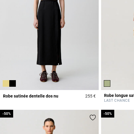
Robe longue sa
Robe satinée dentelle dos nu
255 €
5 out of 5 Customer 
LAST CHANCE
-50%
-50%
-50%
-50%