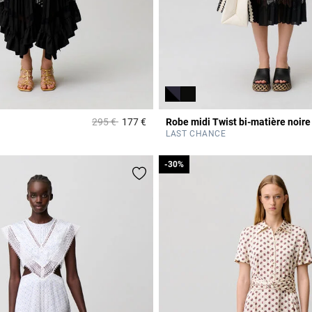
Prix réduit à partir de
à
295 €
177 €
Robe midi Twist bi-matière noire
Rating
4,4 out of 5 Customer Rating
LAST CHANCE
-30%
-30%