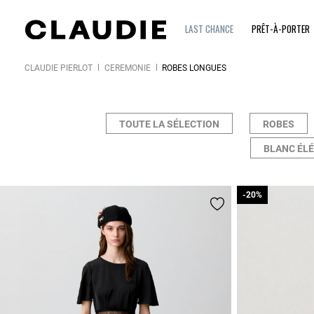
LAST CHANCE
PRÊT-À-PORTER
CLAUDIE PIERLOT
CÉRÉMONIE
ROBES LONGUES
TOUTE LA SÉLECTION
ROBES
BLANC ÉL
-20%
-20%