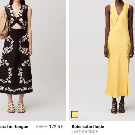
Prix réduit à partir de
à
loral mi-longue
345 €
172.5 €
Robe satin fluide
Rating
5 out of 5 Customer Rating
LAST CHANCE