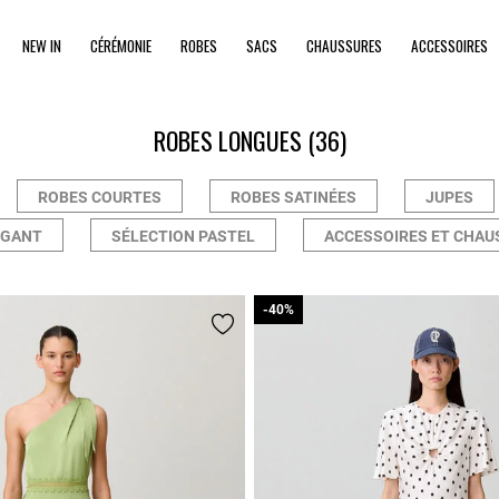
NEW IN
CÉRÉMONIE
ROBES
SACS
CHAUSSURES
ACCESSOIRES
ROBES LONGUES
(36)
ROBES COURTES
ROBES SATINÉES
JUPES
ÉGANT
SÉLECTION PASTEL
ACCESSOIRES ET CHAU
-40%
-40%