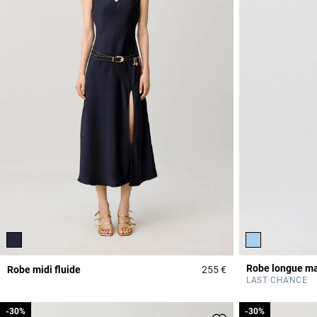
Robe longue ma
Robe midi fluide
255 €
4,7 out of 5 Custome
LAST CHANCE
-30%
-30%
-30%
-30%