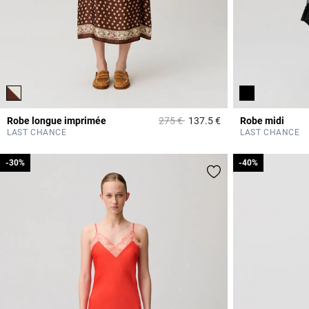
Prix réduit à partir de
à
Robe longue imprimée
275 €
137.5 €
Robe midi
5 out of 5 Customer 
LAST CHANCE
LAST CHANCE
-30%
-30%
-40%
-40%