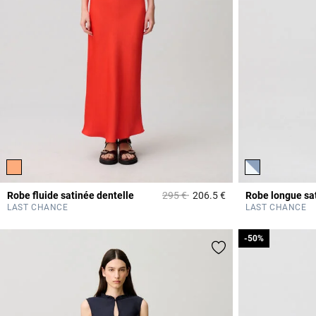
Prix réduit à partir de
à
Robe fluide satinée dentelle
295 €
206.5 €
Robe longue sa
5 out of 5 Customer 
LAST CHANCE
LAST CHANCE
-50%
-50%