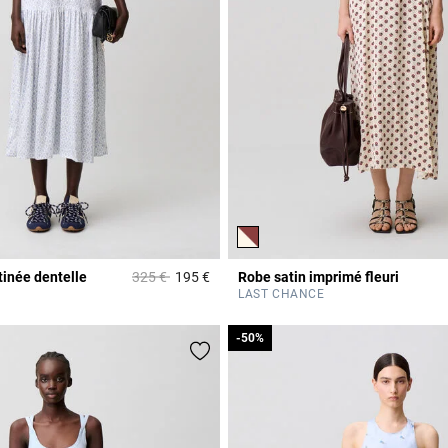
Prix réduit à partir de
à
tinée dentelle
325 €
195 €
Robe satin imprimé fleuri
Rating
4,3 out of 5 Customer Rating
LAST CHANCE
-50%
-50%