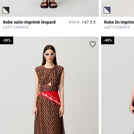
Prix réduit à partir de
à
Robe satin imprimé léopard
295 €
147.5 €
Robe lin impri
3,1 out of 5 Custome
LAST CHANCE
LAST CHANCE
-50%
-50%
-40%
-40%