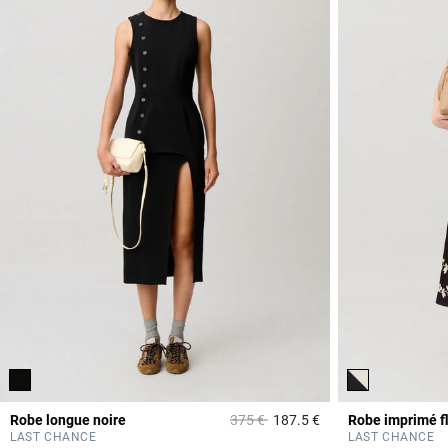
Prix réduit à partir de
à
Robe longue noire
375 €
187.5 €
Robe imprimé f
4 out of 5 Customer 
LAST CHANCE
LAST CHANCE