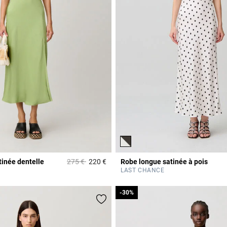
Prix réduit à partir de
à
tinée dentelle
275 €
220 €
Robe longue satinée à pois
4,3 out of 5 Customer Rating
Rating
LAST CHANCE
-30%
-30%