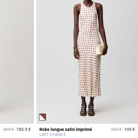
Prix réduit à partir de
à
Prix réduit à p
à
265 €
185.5 €
Robe longue satin imprimé
325 €
195 €
4,7 out of 5 Customer Rating
4
LAST CHANCE