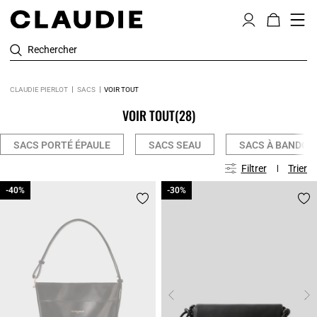
Rechercher
CLAUDIE PIERLOT
SACS
VOIR TOUT
VOIR TOUT
(28)
SACS PORTÉ ÉPAULE
SACS SEAU
SACS À BANDOU
Filtrer
Trier
-40%
-40%
-30%
-30%