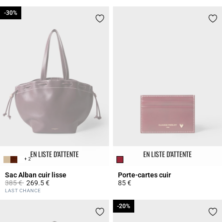
-30%
-30%
EN LISTE D’ATTENTE
EN LISTE D’ATTENTE
+ 2
Sac Alban cuir lisse
Porte-cartes cuir
Prix réduit à partir de
à
385 €
269.5 €
85 €
3,5 out of 5 Customer Rating
3,5 out of 5 Customer Rating
LAST CHANCE
-20%
-20%