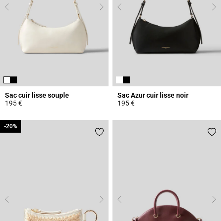
Sac cuir lisse souple
Sac Azur cuir lisse noir
195 €
195 €
4,7 out of 5 Customer Rating
5 out of 5 Customer Rating
-20%
-20%