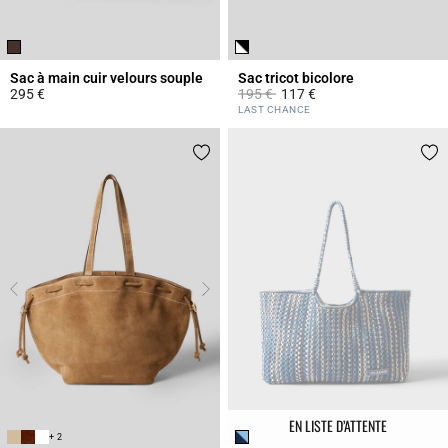
Sac à main cuir velours souple
Sac tricot bicolore
Prix réduit à partir de
à
295 €
195 €
117 €
4,3 out of 5 Customer Rating
4,4 out of 5 Customer Rating
LAST CHANCE
EN LISTE D’ATTENTE
+ 2