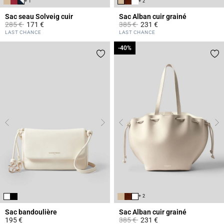
+ 1
+ 2
Sac seau Solveig cuir
Sac Alban cuir grainé
Prix réduit à partir de
à
Prix réduit à partir de
à
285 €
171 €
385 €
231 €
3,9 out of 5 Customer Rating
5 out of 5 Customer Rating
LAST CHANCE
LAST CHANCE
-40%
-40%
+ 2
Sac bandoulière
Sac Alban cuir grainé
Prix réduit à partir de
à
195 €
385 €
231 €