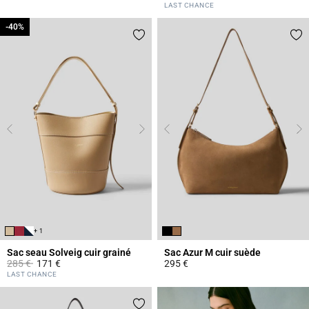
5 out of 5 Customer Rating
4,4 out of 5 Customer Rating
LAST CHANCE
-40%
-40%
+ 1
Sac seau Solveig cuir grainé
Sac Azur M cuir suède
Prix réduit à partir de
à
285 €
171 €
295 €
4,7 out of 5 Customer Rating
5 out of 5 Customer Rating
LAST CHANCE