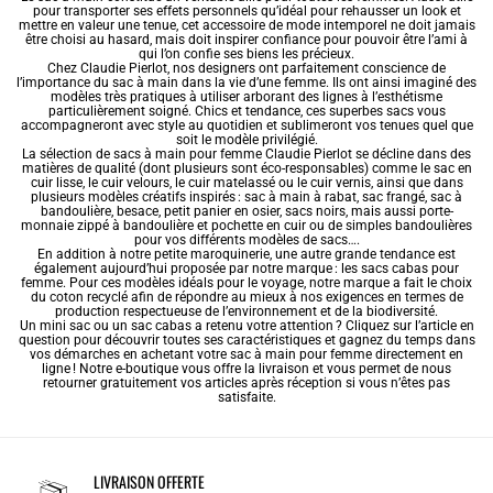
pour transporter ses effets personnels qu’idéal pour rehausser un look et
mettre en valeur une tenue, cet accessoire de mode intemporel ne doit jamais
être choisi au hasard, mais doit inspirer confiance pour pouvoir être l’ami à
qui l’on confie ses biens les précieux.
Chez Claudie Pierlot, nos designers ont parfaitement conscience de
l’importance du sac à main dans la vie d’une femme. Ils ont ainsi imaginé des
modèles très pratiques à utiliser arborant des lignes à l’esthétisme
particulièrement soigné. Chics et tendance, ces superbes sacs vous
accompagneront avec style au quotidien et sublimeront vos tenues quel que
soit le modèle privilégié.
La sélection de sacs à main pour femme Claudie Pierlot se décline dans des
matières de qualité (dont plusieurs sont éco-responsables) comme le
sac en
cuir
lisse, le cuir velours, le cuir matelassé ou le cuir vernis, ainsi que dans
plusieurs modèles créatifs inspirés : sac à main à rabat, sac frangé,
sac à
bandoulière
, besace, petit panier en osier,
sacs noirs
, mais aussi porte-
monnaie zippé à bandoulière et pochette en cuir ou de simples bandoulières
pour vos différents modèles de sacs….
En addition à notre
petite maroquinerie
, une autre grande tendance est
également aujourd’hui proposée par notre marque : les sacs cabas pour
femme. Pour ces modèles idéals pour le voyage, notre marque a fait le choix
du coton recyclé afin de répondre au mieux à nos exigences en termes de
production respectueuse de l’environnement et de la biodiversité.
Un
mini sac
ou un
sac cabas
a retenu votre attention ? Cliquez sur l’article en
question pour découvrir toutes ses caractéristiques et gagnez du temps dans
vos démarches en achetant votre sac à main pour femme directement en
ligne ! Notre e-boutique vous offre la livraison et vous permet de nous
retourner gratuitement vos articles après réception si vous n’êtes pas
satisfaite.
LIVRAISON OFFERTE