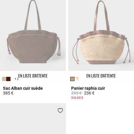
EN LISTE D’ATTENTE
EN LISTE D’ATTENTE
+ 2
Sac Alban cuir suède
Panier raphia cuir
Prix réduit à partir de
à
385 €
295 €
236 €
5 out of 5 Customer Rating
4,2 out of 5 Customer Rating
SOLDES