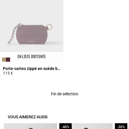
EN LISTE D’ATTENTE
Porte-cartes zippé en suède beige
115 €
5 out of 5 Customer Rating
Fin de sélection
VOUS AIMEREZ AUSSI
-40%
-40%
-30%
-30%