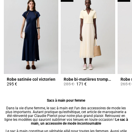
Robe satinée col victorien
Robe bi-matières trompe-l'œil
Robe s
Prix réduit à partir de
à
Prix ré
295 €
285 €
171 €
265 €
Sacs à main pour femme
Dans la vie d’une femme, le sac à main est l’un des accessoires de mode les
plus importants. Autant pratique qu’esthétique, cet article de maroquinerie a
été réinventé par Claudie Pierlot pour notre plus grand plaisir. Retrouvez en
ligne les modèles qui sauront sublimer vos tenues en toute occasion !
Le sac à
main, un accessoire de mode incontournable
Le sac à main constitue un véritable allié pour toutes les femmes. Aussi utile