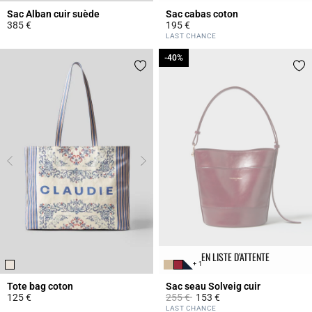
Sac Alban cuir suède
Sac cabas coton
385 €
195 €
3,6 out of 5 Customer Rating
5 out of 5 Customer Rating
LAST CHANCE
-40%
-40%
EN LISTE D’ATTENTE
+ 1
Tote bag coton
Sac seau Solveig cuir
Prix réduit à partir de
à
125 €
255 €
153 €
4,3 out of 5 Customer Rating
5 out of 5 Customer Rating
LAST CHANCE