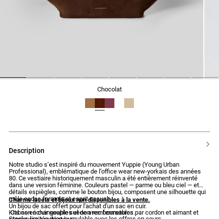
1
2
3
4
5
6
7
8
chocolat
description
Notre studio s’est inspiré du mouvement Yuppie (Young Urban
Professional), emblématique de l’office wear new-yorkais des années
80. Ce vestiaire historiquement masculin a été entièrement réinventé
dans une version féminine. Couleurs pastel — parme ou bleu ciel — et
détails espiègles, comme le bouton bijou, composent une silhouette qui
mêle codes formels et esprit casual.
Charms lacets et bijoux non disponibles à la vente.
Un bijou de sac offert pour l'achat d'un sac en cuir.
Cabas en cuir souple suède avec fermetures par cordon et aimant et
Kits non échangeables et non remboursables.
Stocks limités. Non cumulable avec les offres en cours.