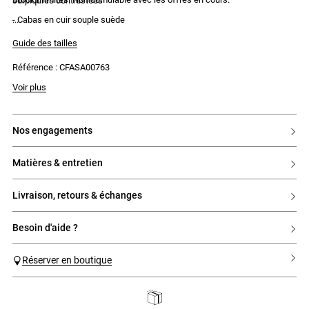
surpiqures contrastées
- Cabas en cuir souple suède
- Fermeture par cordon et aimant
- Porté main ou épaule
Guide des tailles
- Surpiqures contrastées
- Logo Claudie Pierlot doré
Référence : CFASA00763
Voir plus
nos engagements
matières & entretien
livraison, retours & échanges
besoin d'aide ?
Réserver en boutique