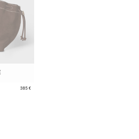
E
385 €
5 out of 5 Customer Rating