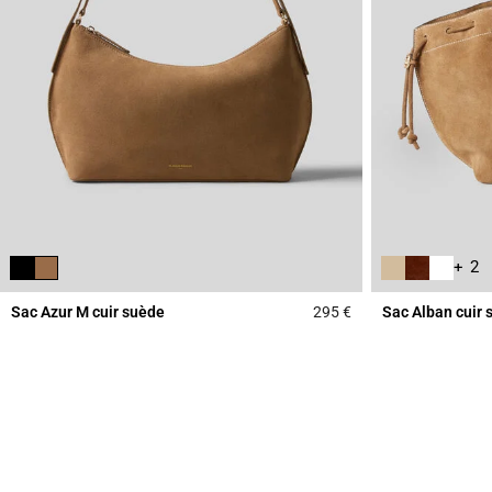
+ 2
Sac Azur M cuir suède
295 €
Sac Alban cuir 
5 out of 5 Customer 