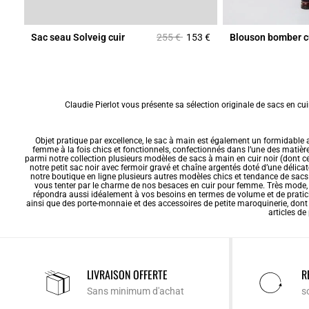
Prix réduit à partir de
à
5 €
Sac seau Solveig cuir
255 €
153 €
Blouson bomber c
Claudie Pierlot vous présente sa sélection originale de sacs en c
Objet pratique par excellence, le
sac à main
est également un formidable ac
femme à la fois chics et fonctionnels, confectionnés dans l’une des matières 
parmi notre collection plusieurs modèles de sacs à main en cuir noir (dont ce
notre petit
sac noir
avec fermoir gravé et chaîne argentés doté d’une délica
notre boutique en ligne plusieurs autres modèles chics et tendance de sac
vous tenter par le charme de nos besaces en cuir pour femme. Très mode, 
répondra aussi idéalement à vos besoins en termes de volume et de pratici
ainsi que des porte-monnaie et des accessoires de
petite maroquinerie
, dont
articles de
LIVRAISON OFFERTE
R
Sans minimum d'achat
s