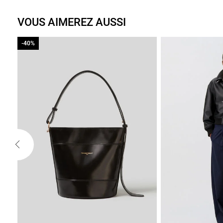
VOUS AIMEREZ AUSSI
-40%
-40%