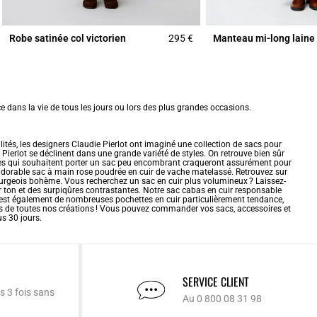
Robe satinée col victorien
295 €
Manteau mi-long lain
 dans la vie de tous les jours ou lors des plus grandes occasions.
tés, les designers Claudie Pierlot ont imaginé une collection de sacs pour
e Pierlot se déclinent dans une grande variété de styles. On retrouve bien sûr
 qui souhaitent porter un sac peu encombrant craqueront assurément pour
adorable sac à main rose poudrée en cuir de vache matelassé. Retrouvez sur
ourgeois bohème. Vous recherchez un sac en cuir plus volumineux ? Laissez-
r ton et des surpiqûres contrastantes. Notre
sac cabas
en cuir responsable
c’est également de nombreuses pochettes en cuir particulièrement tendance,
ques de toutes nos créations ! Vous pouvez commander vos sacs, accessoires et
us 30 jours.
SERVICE CLIENT
s 3 fois sans
Au 0 800 08 31 98