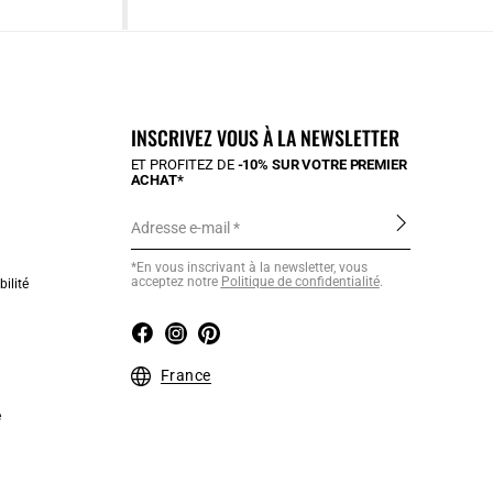
INSCRIVEZ VOUS À LA NEWSLETTER
ET PROFITEZ DE
-10% SUR VOTRE PREMIER
ACHAT*
Adresse e-mail
*En vous inscrivant à la newsletter, vous
acceptez notre
Politique de confidentialité
.
ilité
France
e