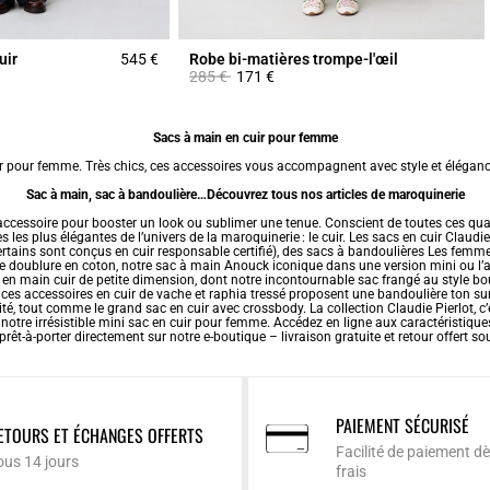
uir
545 €
Robe bi-matières trompe-l'œil
Prix réduit à partir de
à
285 €
171 €
Sacs à main en cuir pour femme
uir pour femme. Très chics, ces accessoires vous accompagnent avec style et élégance
Sac à main, sac à bandoulière…Découvrez tous nos articles de maroquinerie
cessoire pour booster un look ou sublimer une tenue. Conscient de toutes ces quali
les plus élégantes de l’univers de la maroquinerie : le cuir. Les sacs en cuir Claudi
rtains sont conçus en cuir responsable certifié), des
sacs à bandoulières
Les femmes
te doublure en coton, notre sac à main Anouck iconique dans une version mini ou l’
s en main cuir de petite dimension, dont notre incontournable sac frangé au style b
ces accessoires en cuir de vache et raphia tressé proposent une bandoulière ton su
té, tout comme le grand sac en cuir avec crossbody. La collection Claudie Pierlot, 
 notre irrésistible mini sac en cuir pour femme. Accédez en ligne aux caractéristi
 prêt-à-porter directement sur notre e-boutique – livraison gratuite et retour offert so
PAIEMENT SÉCURISÉ
ETOURS ET ÉCHANGES OFFERTS
Facilité de paiement dè
ous 14 jours
frais