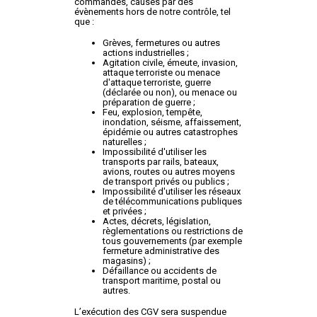
commandes, causés par des
évènements hors de notre contrôle, tel
que :
Grèves, fermetures ou autres
actions industrielles ;
Agitation civile, émeute, invasion,
attaque terroriste ou menace
d'attaque terroriste, guerre
(déclarée ou non), ou menace ou
préparation de guerre ;
Feu, explosion, tempête,
inondation, séisme, affaissement,
épidémie ou autres catastrophes
naturelles ;
Impossibilité d'utiliser les
transports par rails, bateaux,
avions, routes ou autres moyens
de transport privés ou publics ;
Impossibilité d'utiliser les réseaux
de télécommunications publiques
et privées ;
Actes, décrets, législation,
règlementations ou restrictions de
tous gouvernements (par exemple
fermeture administrative des
magasins) ;
Défaillance ou accidents de
transport maritime, postal ou
autres.
L’exécution des CGV sera suspendue