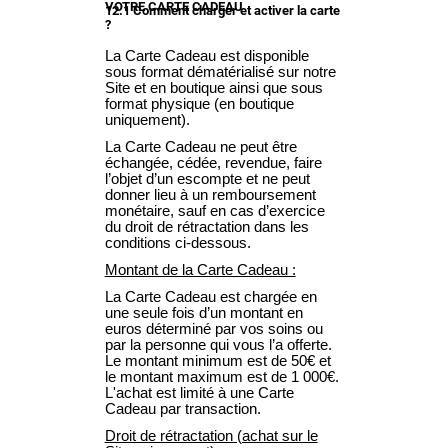
VOTRE CARTE CADEAU
12.1 Comment charger et activer la carte
?
La Carte Cadeau est disponible
sous format dématérialisé sur notre
Site et en boutique ainsi que sous
format physique (en boutique
uniquement).
La Carte Cadeau ne peut être
échangée, cédée, revendue, faire
l’objet d’un escompte et ne peut
donner lieu à un remboursement
monétaire, sauf en cas d’exercice
du droit de rétractation dans les
conditions ci-dessous.
Montant de la Carte Cadeau :
La Carte Cadeau est chargée en
une seule fois d’un montant en
euros déterminé par vos soins ou
par la personne qui vous l’a offerte.
Le montant minimum est de 50€ et
le montant maximum est de 1 000€.
L'achat est limité à une Carte
Cadeau par transaction.
Droit de rétractation (achat sur le