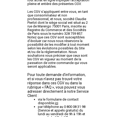
tout achat en ligne implique l’acceptation
pleine et entière des présentes CGV.
Les CGV s’appliquent entre vous, en tant
que consommateur et non
professionnel, et nous, société Claudie
Pierlot dont le siège social est situé au 2
rue de Marengo 75001 Paris, inscrite au
Registre du Commerce et des Sociétés
de Paris sous le numéro 328 759 857.
Notez que ces CGV sont susceptibles
d’évoluer car nous nous réservons la
possibilité de les modifier à tout moment
selon les évolutions possibles du Site
et/ou de la réglementation. Nous
souhaitons vous préciser que ceux sont
les CGV en vigueur au moment de la
passation de votre commande qui vous
seront applicables.
Pour toute demande d’information,
et si vous n’avez pas trouvé votre
réponse dans ces CGV ou dans la
rubrique « FAQ », vous pouvez vous
adresser directement à notre Service
Client :
via le formulaire de contact
disponible
ici
par téléphone au 0 800 08 31 98
(Service et appels gratuits) du
lundi au vendredi de 9h à 19h et