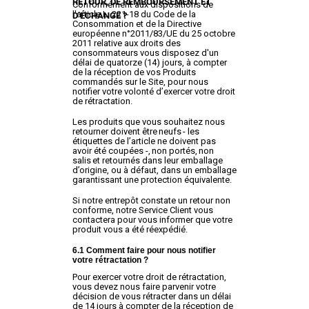
RETOUR, DE REMBOURSEMENT ET
Conformément aux dispositions de
l'article L. 221-18 du Code de la
D’ÉCHANGE ?
Consommation et de la Directive
européenne n°2011/83/UE du 25 octobre
2011 relative aux droits des
consommateurs vous disposez d'un
délai de quatorze (14) jours, à compter
de la réception de vos Produits
commandés sur le Site, pour nous
notifier votre volonté d’exercer votre droit
de rétractation.
Les produits que vous souhaitez nous
retourner doivent être neufs - les
étiquettes de l’article ne doivent pas
avoir été coupées -, non portés, non
salis et retournés dans leur emballage
d’origine, ou à défaut, dans un emballage
garantissant une protection équivalente.
Si notre entrepôt constate un retour non
conforme, notre Service Client vous
contactera pour vous informer que votre
produit vous a été réexpédié.
6.1 Comment faire pour nous notifier
votre rétractation ?
Pour exercer votre droit de rétractation,
vous devez nous faire parvenir votre
décision de vous rétracter dans un délai
de 14 jours à compter de la réception de