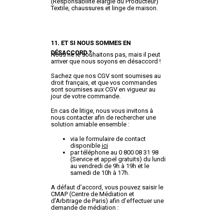
(Responsabilité élargie du Producteur)
Textile, chaussures et linge de maison.
11. ET SI NOUS SOMMES EN
DÉSACCORD ?
Nous ne le souhaitons pas, mais il peut
arriver que nous soyons en désaccord !
Sachez que nos CGV sont soumises au
droit français, et que vos commandes
sont soumises aux CGV en vigueur au
jour de votre commande.
En cas de litige, nous vous invitons à
nous contacter afin de rechercher une
solution amiable ensemble :
via le formulaire de contact
disponible
ici
par téléphone au 0 800 08 31 98
(Service et appel gratuits) du lundi
au vendredi de 9h à 19h et le
samedi de 10h à 17h.
A défaut d’accord, vous pouvez saisir le
CMAP (Centre de Médiation et
d’Arbitrage de Paris) afin d’effectuer une
demande de médiation :