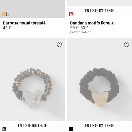
EN LISTE D’ATTENTE
Barrette nœud torsadé
Bandana motifs floraux
Prix réduit à partir de
à
45 €
75 €
60 €
5 out of 5 Customer Rating
3,5 out of 5 Customer Rating
LAST CHANCE
EN LISTE D’ATTENTE
EN LISTE D’ATTENTE