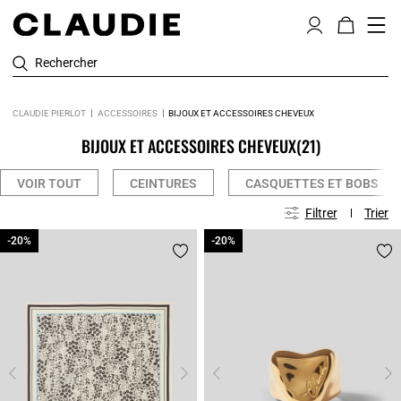
Rechercher
CLAUDIE PIERLOT
ACCESSOIRES
BIJOUX ET ACCESSOIRES CHEVEUX
BIJOUX ET ACCESSOIRES CHEVEUX
(21)
VOIR TOUT
CEINTURES
CASQUETTES ET BOBS
Filtrer
Trier
-20%
-20%
-20%
-20%