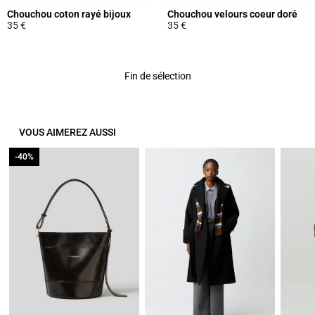
Chouchou coton rayé bijoux
Chouchou velours coeur doré
35 €
35 €
4,4 out of 5 Customer Rating
3,5 out of 5 Customer Rating
Fin de sélection
VOUS AIMEREZ AUSSI
-40%
-40%