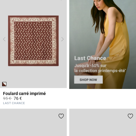
Foulard carré imprimé
Prix réduit à partir de
à
95 €
76 €
4,4 out of 5 Customer Rating
LAST CHANCE