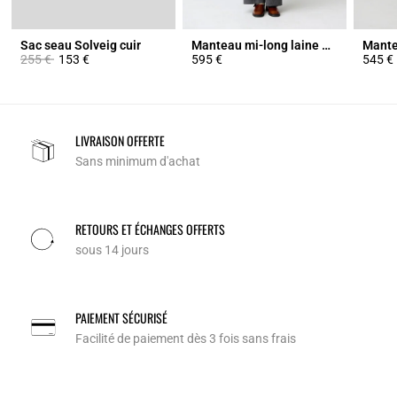
Sac seau Solveig cuir
Manteau mi-long laine mélangée
Prix réduit à partir de
à
255 €
153 €
595 €
545 €
LIVRAISON OFFERTE
Sans minimum d'achat
RETOURS ET ÉCHANGES OFFERTS
sous 14 jours
PAIEMENT SÉCURISÉ
Facilité de paiement dès 3 fois sans frais