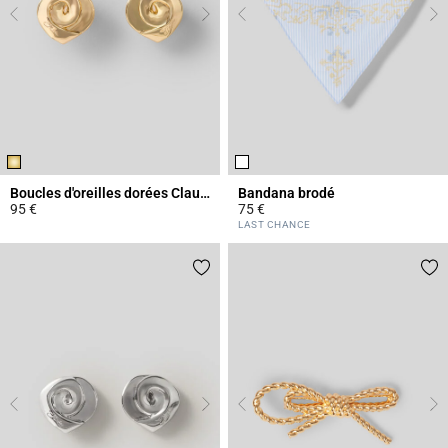
Boucles d'oreilles dorées Claudie
Bandana brodé
95 €
75 €
4,1 out of 5 Customer Rating
5 out of 5 Customer Rating
LAST CHANCE