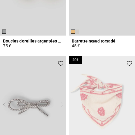
Boucles d'oreilles argentées Claudie
Barrette nœud torsadé
75 €
45 €
4,8 out of 5 Customer Rating
4,5 out of 5 Customer Rating
-20%
-20%