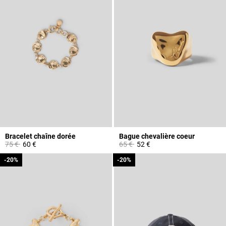
Bracelet chaîne dorée
Bague chevalière coeur
Prix réduit à partir de
à
Prix réduit à partir de
à
75 €
60 €
65 €
52 €
-20%
-20%
-20%
-20%