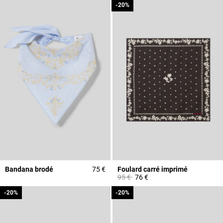
-20%
-20%
Bandana brodé
75 €
Foulard carré imprimé
Prix réduit à partir de
à
95 €
76 €
-20%
-20%
-20%
-20%