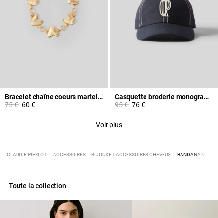
Bracelet chaîne coeurs martelés
Casquette broderie monogramme CP
Prix réduit à partir de
à
Prix réduit à partir de
à
75 €
60 €
95 €
76 €
Voir plus
CLAUDIE PIERLOT
ACCESSOIRES
BIJOUX ET ACCESSOIRES CHEVEUX
BANDANA MOTIFS
Toute la collection