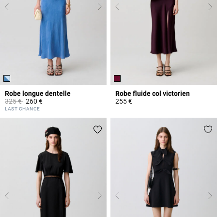
Robe longue dentelle
Robe fluide col victorien
Prix réduit à partir de
à
325 €
260 €
255 €
3,8 out of 5 Customer Rating
3,8 out of 5 Customer Rating
LAST CHANCE