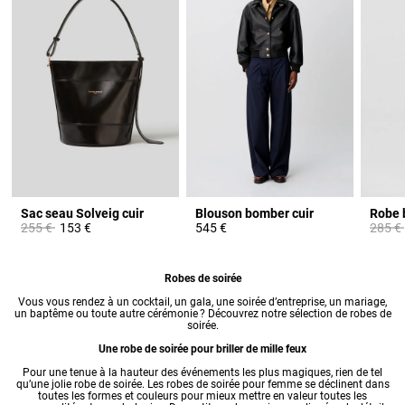
Sac seau Solveig cuir
Blouson bomber cuir
Prix réduit à partir de
à
Prix ré
255 €
153 €
545 €
285 €
Robes de soirée
Vous vous rendez à un cocktail, un gala, une soirée d’entreprise, un mariage,
un baptême ou toute autre cérémonie ? Découvrez notre sélection de robes de
soirée.
Une robe de soirée pour briller de mille feux
Pour une tenue à la hauteur des événements les plus magiques, rien de tel
qu’une jolie robe de soirée. Les
robes
de soirée pour femme se déclinent dans
toutes les formes et couleurs pour mieux mettre en valeur toutes les