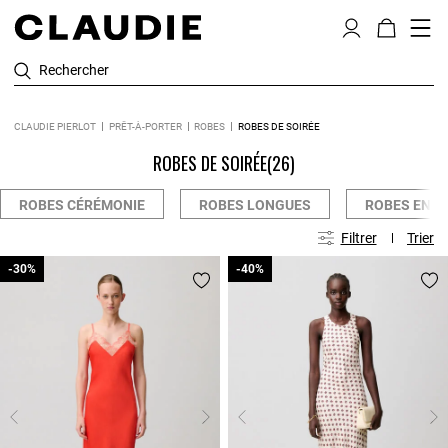
Rechercher
CLAUDIE PIERLOT
PRÊT-À-PORTER
ROBES
ROBES DE SOIRÉE
ROBES DE SOIRÉE
(26)
ROBES CÉRÉMONIE
ROBES LONGUES
ROBES EN M
Filtrer
Trier
-30%
-30%
-40%
-40%