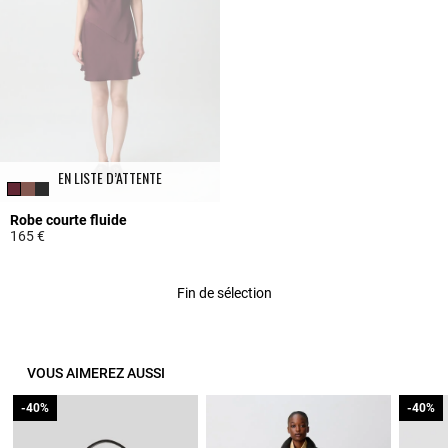
EN LISTE D’ATTENTE
Robe courte fluide
165 €
5 out of 5 Customer Rating
Fin de sélection
VOUS AIMEREZ AUSSI
-40%
-40%
-40%
-40%