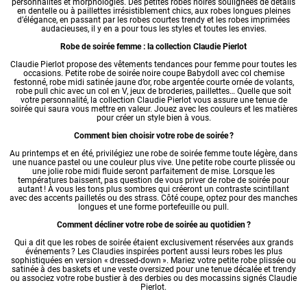
personnalités et morphologies. Des petites
robes noires
soulignées de détails
en dentelle ou à paillettes irrésistiblement chics, aux
robes longues
pleines
d’élégance, en passant par les
robes courtes
trendy et les
robes imprimées
audacieuses, il y en a pour tous les styles et toutes les envies.
Robe de soirée femme : la collection Claudie Pierlot
Claudie Pierlot propose des
vêtements tendances pour femme
pour toutes les
occasions. Petite robe de soirée noire coupe Babydoll avec col chemise
festonné,
robe midi
satinée jaune d’or, robe argentée courte ornée de volants,
robe pull chic avec un col en V, jeux de broderies, paillettes… Quelle que soit
votre personnalité, la collection Claudie Pierlot vous assure une tenue de
soirée qui saura vous mettre en valeur. Jouez avec les couleurs et les matières
pour créer un style bien à vous.
Comment bien choisir votre robe de soirée ?
Au printemps et en été, privilégiez une robe de soirée femme toute légère, dans
une nuance pastel ou une couleur plus vive. Une petite robe courte plissée ou
une jolie robe midi fluide seront parfaitement de mise. Lorsque les
températures baissent, pas question de vous priver de robe de soirée pour
autant ! À vous les tons plus sombres qui créeront un contraste scintillant
avec des accents pailletés ou des strass. Côté coupe, optez pour des manches
longues et une forme portefeuille ou pull.
Comment décliner votre robe de soirée au quotidien ?
Qui a dit que les robes de soirée étaient exclusivement réservées aux grands
événements ? Les Claudies inspirées portent aussi leurs robes les plus
sophistiquées en version « dressed-down ». Mariez votre petite robe plissée ou
satinée à des baskets et une veste oversized pour une tenue décalée et trendy
ou associez votre robe bustier à des derbies ou des mocassins signés Claudie
Pierlot.