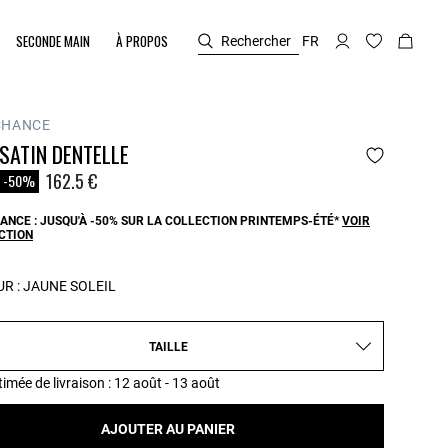
SECONDE MAIN
À PROPOS
Rechercher
FR
CHANCE
SATIN DENTELLE
duit à partir de
162.5 €
-50%
ANCE : JUSQU'À -50% SUR LA COLLECTION PRINTEMPS-ÉTÉ*
VOIR
CTION
R :
JAUNE SOLEIL
TAILLE
timée de livraison
: 12 août - 13 août
AJOUTER AU PANIER