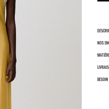
DESCR
NOS E
MATIÈ
LIVRA
BESOIN