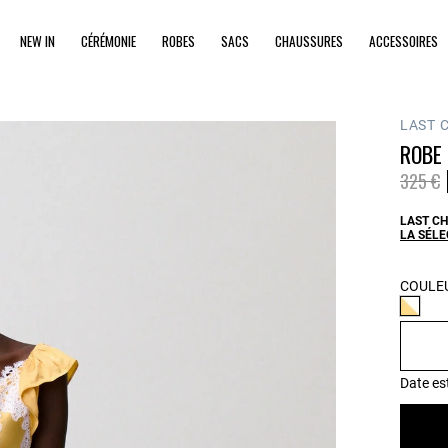
NEW IN
CÉRÉMONIE
ROBES
SACS
CHAUSSURES
ACCESSOIRES
LAST 
ROBE 
Prix ré
à
325 €
LAST CH
LA SÉLE
COULEU
Date es