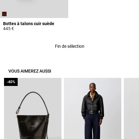
Bottes à talons cuir suède
445 €
4,8 out of 5 Customer Rating
Fin de sélection
VOUS AIMEREZ AUSSI
-40%
-40%