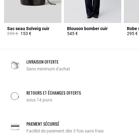
Sac seau Solveig cuir
Blouson bomber cuir
Robe s
Prix réduit à partir de
à
255 €
153 €
545 €
295 €
LIVRAISON OFFERTE
Sans minimum d'achat
RETOURS ET ÉCHANGES OFFERTS
sous 14 jours
PAIEMENT SÉCURISÉ
Facilité de paiement dès 3 fois sans frais