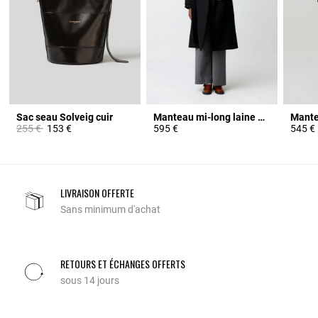
Sac seau Solveig cuir
Manteau mi-long laine mélangée
Prix réduit à partir de
à
255 €
153 €
595 €
545 €
LIVRAISON OFFERTE
Sans minimum d'achat
RETOURS ET ÉCHANGES OFFERTS
sous 14 jours