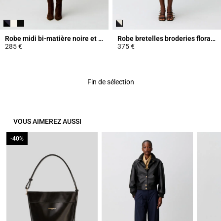
Robe midi bi-matière noire et marine
Robe bretelles broderies florales
285 €
375 €
5 out of 5 Customer Rating
5 out of 5 Customer Rating
Fin de sélection
VOUS AIMEREZ AUSSI
-40%
-40%