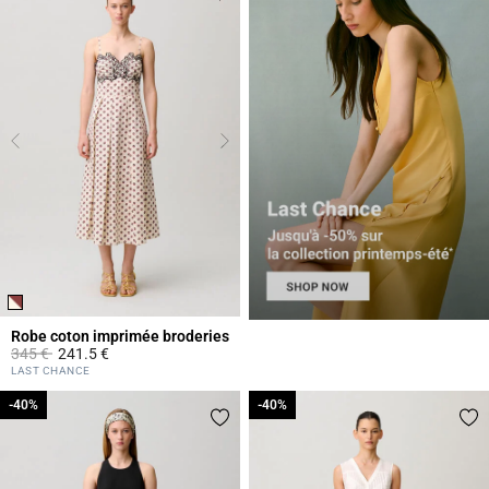
Robe coton imprimée broderies
Prix réduit à partir de
à
345 €
241.5 €
4,9 out of 5 Customer Rating
LAST CHANCE
-40%
-40%
-40%
-40%