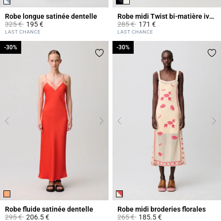
Robe longue satinée dentelle
Robe midi Twist bi-matière ivoire
Prix réduit à partir de
à
Prix réduit à partir de
à
325 €
195 €
285 €
171 €
4,3 out of 5 Customer Rating
4,7 out of 5 Customer Rating
LAST CHANCE
LAST CHANCE
-30%
-30%
-30%
-30%
Robe fluide satinée dentelle
Robe midi broderies florales
Prix réduit à partir de
à
Prix réduit à partir de
à
295 €
206.5 €
265 €
185.5 €