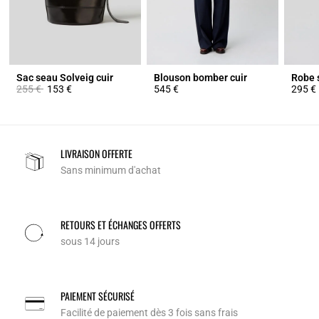
Sac seau Solveig cuir
Blouson bomber cuir
Robe s
Prix réduit à partir de
à
255 €
153 €
545 €
295 €
LIVRAISON OFFERTE
Sans minimum d'achat
RETOURS ET ÉCHANGES OFFERTS
sous 14 jours
PAIEMENT SÉCURISÉ
Facilité de paiement dès 3 fois sans frais