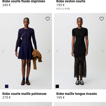
Robe courte fluide imprimée
Robe veston courte
245 €
195 €
3,3 out of 5 Customer Rating
3,9 out of 5 Customer Rating
EXCLU WEB
Robe courte maille patineuse
Robe maille longue évasée
275 €
195 €
5 out of 5 Customer Rating
5 out of 5 Customer Rating