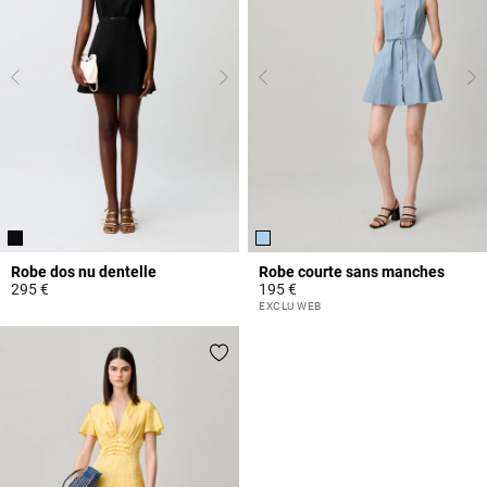
Robe dos nu dentelle
Robe courte sans manches
295 €
195 €
5 out of 5 Customer Rating
5 out of 5 Customer Rating
EXCLU WEB