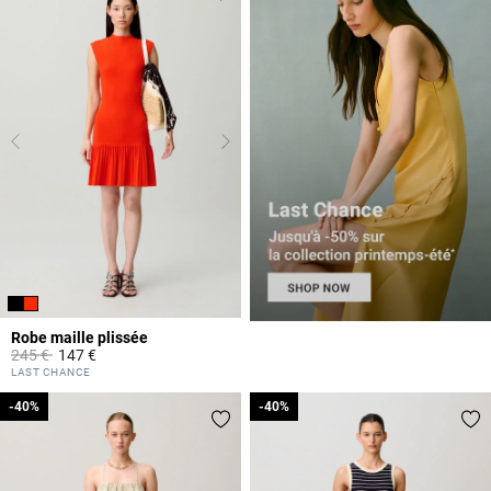
Robe maille plissée
Prix réduit à partir de
à
245 €
147 €
5 out of 5 Customer Rating
LAST CHANCE
-40%
-40%
-40%
-40%