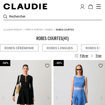
Rechercher
CLAUDIE PIERLOT
PRÊT-À-PORTER
ROBES
ROBES COURTES
ROBES COURTES
(41)
ROBES CÉRÉMONIE
ROBES LONGUES
ROBES EN M
Filtrer
Trier
-50%
-50%
-30%
-30%