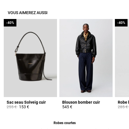
VOUS AIMEREZ AUSSI
-40%
-40%
-40%
-40%
Sac seau Solveig cuir
Blouson bomber cuir
Prix réduit à partir de
à
Prix ré
255 €
153 €
545 €
285 €
Robes courtes