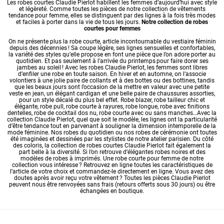
Les robes courtes Claudie Pierlot habillent les femmes d’aujourd’hui avec style
et légèreté. Comme toutes les pièces de notre collection de
vêtements
tendance pour femme
, elles se distinguent par des lignes à la fois très modes
et faciles à porter dans la vie de tous les jours.
Notre collection de robes
courtes pour femmes
On ne présente plus la robe courte, article incontournable du vestiaire féminin
depuis des décennies ! Sa coupe légère, ses lignes sensuelles et confortables,
la variété des styles qu’elle propose en font une pièce que l’on adore porter au
quotidien. Et pas seulement à l’arrivée du printemps pour faire dorer ses
jambes au soleil ! Avec les
robes
Claudie Pierlot, les femmes sont libres
d’enfiler une robe en toute saison. En hiver et en automne, on l’associe
volontiers à une jolie paire de collants et à des bottes ou des bottines, tandis
que les beaux jours sont l’occasion de la mettre en valeur avec une petite
veste en jean, un élégant cardigan et une belle paire de chaussures assorties,
pour un style décalé du plus bel effet. Robe blazer, robe tailleur chic et
élégante, robe pull, robe courte à rayures,
robe longue
, robe avec finitions
dentelles, robe de cocktail dos nu, robe courte avec ou sans manches…Avec la
collection Claudie Pierlot, quel que soit le modèle, les lignes ont la particularité
d’être tendance tout en parvenant à souligner la dimension intemporelle de la
mode féminine. Nos robes du quotidien ou nos
robes de cérémonie
ont toutes
été imaginées et dessinées par les stylistes de notre atelier parisien. Du côté
des coloris, la collection de robes courtes Claudie Pierlot fait également la
part belle à la diversité. Si l’on retrouve d’élégantes
robes noires
et des
modèles de
robes à imprimés
. Une robe courte pour femme de notre
collection vous intéresse ? Retrouvez en ligne toutes les caractéristiques de
l’article de votre choix et commandez-le directement en ligne. Vous avez des
doutes après avoir reçu votre vêtement ? Toutes les pièces Claudie Pierlot
peuvent nous être renvoyées sans frais (retours offerts sous 30 jours) ou être
échangées en boutique.