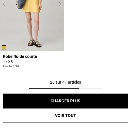
Robe fluide courte
175 €
4,3 out of 5 Customer Rating
EXCLU WEB
28 sur 41 articles
CHARGER PLUS
VOIR TOUT