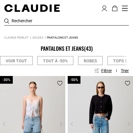
Rechercher
CLAUDIE PIERLOT
SOLDES
PANTALONS ET JEANS
PANTALONS ET JEANS
(43)
VOIR TOUT
TOUT À -50%
ROBES
TOPS ET 
Filtrer
Trier
-30%
-30%
-50%
-50%