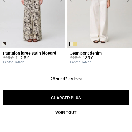
Pantalon large satin léopard
Jean pont denim
Prix réduit à partir de
à
Prix réduit à partir de
à
225 €
112.5 €
225 €
135 €
5 out of 5 Customer Rating
5 out of 5 Customer Rating
LAST CHANCE
LAST CHANCE
28 sur 43 articles
CHARGER PLUS
VOIR TOUT