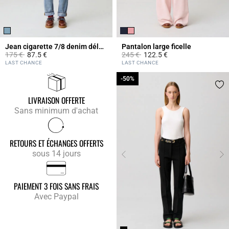
Jean cigarette 7/8 denim délavé
Pantalon large ficelle
Prix réduit à partir de
à
Prix réduit à partir de
à
175 €
87.5 €
245 €
122.5 €
5 out of 5 Customer Rating
3,1 out of 5 Customer Rating
LAST CHANCE
LAST CHANCE
-50%
-50%
LIVRAISON OFFERTE
Sans minimum d'achat
RETOURS ET ÉCHANGES OFFERTS
sous 14 jours
PAIEMENT 3 FOIS SANS FRAIS
Avec Paypal