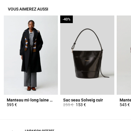
VOUS AIMEREZ AUSSI
-40%
-40%
Manteau mi-long laine mélangée
Sac seau Solveig cuir
Prix réduit à partir de
à
595 €
255 €
153 €
545 €