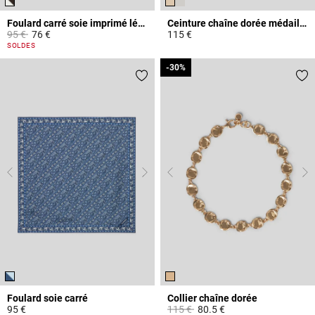
Foulard carré soie imprimé léopard
Ceinture chaîne dorée médaillons CP
Prix réduit à partir de
à
95 €
76 €
115 €
5 out of 5 Customer Rating
4,5 out of 5 Customer Rating
SOLDES
-30%
-30%
Foulard soie carré
Collier chaîne dorée
Prix réduit à partir de
à
95 €
115 €
80.5 €