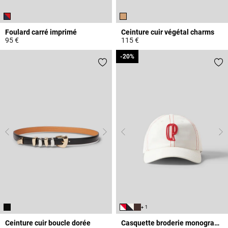
Foulard carré imprimé
Ceinture cuir végétal charms
95 €
115 €
5 out of 5 Customer Rating
4,5 out of 5 Customer Rating
-20%
-20%
+ 1
Ceinture cuir boucle dorée
Casquette broderie monogramme CP