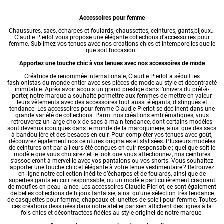
Accessoires pour femme
Chaussures, sacs, écharpes et foulards,
chaussettes
,
ceintures
, gants,
bijoux
…
Claudie Pierlot vous propose une élégante collections d’accessoires pour
femme. Sublimez vos tenues avec nos créations chics et intemporelles quelle
que soit l’occasion !
Apportez une touche chic à vos tenues avec nos accessoires de mode
Créatrice de renommée internationale, Claudie Pierlot a séduit les
fashionistas du monde entier avec ses pièces de mode au style et décontracté
inimitable. Après avoir acquis un grand prestige dans l’univers du prêt-à-
porter, notre marque a souhaité permettre aux femmes de mettre en valeur
leurs vêtements avec des accessoires tout aussi élégants, distingués et
tendance. Les accessoires pour femme Claudie Pierlot se déclinent dans une
grande variété de collections. Parmi nos créations emblématiques, vous
retrouverez un large choix de sacs à main tendance, dont certains modèles
sont devenus iconiques dans le monde de la maroquinerie, ainsi que des sacs
à bandoulière et des besaces en cuir. Pour compléter vos tenues avec goût,
découvrez également nos ceintures originales et stylisées. Plusieurs modèles
de ceintures ont par ailleurs été conçues en cuir responsable ; quel que soit le
modèle que vous choisirez et le look que vous affectionnez, nos ceintures
s’associeront à merveille avec vos pantalons ou vos shorts. Vous souhaitez
apporter une touche chic et élégante à votre tenue vestimentaire ? Retrouvez
en ligne notre collection inédite d’écharpes et de foulards, ainsi que de
superbes gants en cuir responsable, ou un modèle particulièrement craquant
de moufles en peau lainée. Les accessoires Claudie Pierlot, ce sont également
de belles collections de bijoux fantaisie, ainsi qu’une sélection très tendance
de
casquettes pour femme
, chapeaux et
lunettes de soleil pour femme
. Toutes
ces créations dessinées dans notre atelier parisien affichent des lignes à la
fois chics et décontractées fidèles au style originel de notre marque.