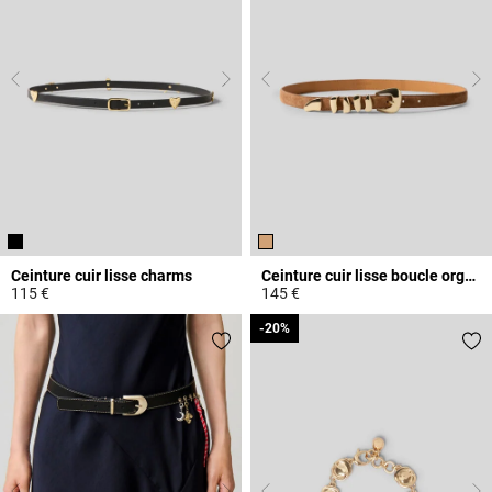
Ceinture cuir lisse charms
Ceinture cuir lisse boucle organique
115 €
145 €
4,3 out of 5 Customer Rating
5 out of 5 Customer Rating
-20%
-20%