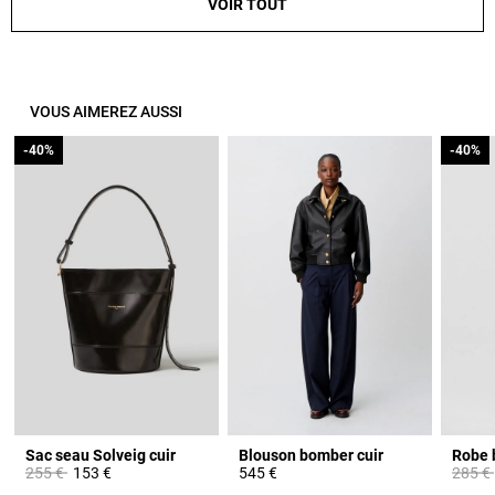
VOIR TOUT
VOUS AIMEREZ AUSSI
-40%
-40%
-40%
-40%
Sac seau Solveig cuir
Blouson bomber cuir
Prix réduit à partir de
à
Prix ré
255 €
153 €
545 €
285 €