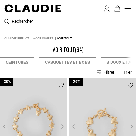
Rechercher
CLAUDIE PIERLOT
ACCESSOIRES
VOIR TOUT
VOIR TOUT
(64)
CEINTURES
CASQUETTES ET BOBS
BIJOUX ET AC
Filtrer
Trier
-30%
-30%
-20%
-20%