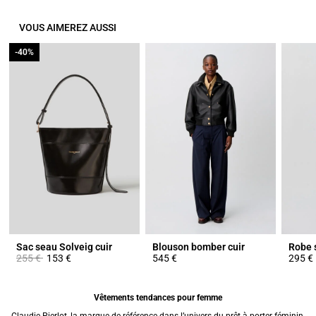
VOUS AIMEREZ AUSSI
-40%
-40%
Sac seau Solveig cuir
Blouson bomber cuir
Robe s
Prix réduit à partir de
à
255 €
153 €
545 €
295 €
Vêtements tendances pour femme
Claudie Pierlot, la marque de référence dans l’univers du prêt-à-porter féminin,