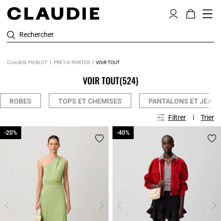
Rechercher
CLAUDIE PIERLOT
PRÊT-À-PORTER
VOIR TOUT
VOIR TOUT
(524)
ROBES
TOPS ET CHEMISES
PANTALONS ET JEAN
Filtrer
Trier
-20%
-20%
-40%
-40%