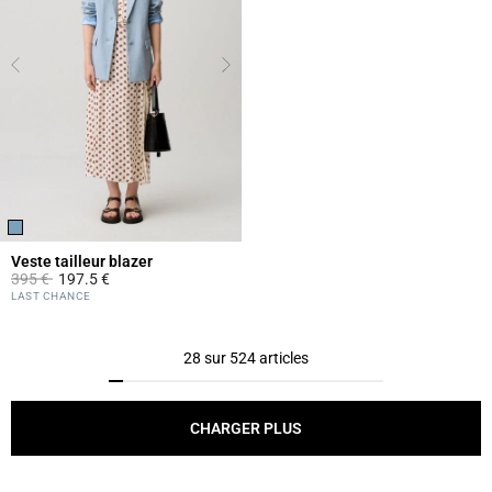
Veste tailleur blazer
Prix réduit à partir de
à
395 €
197.5 €
4,1 out of 5 Customer Rating
LAST CHANCE
28 sur 524 articles
CHARGER PLUS