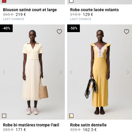
Blouson satiné court et large
Robe courte lacée volants
Prix réduit à partir de
à
Prix réduit à partir de
à
365 €
219 €
215 €
129 €
4,7 out of 5 Customer Rating
4,6 out of 5 Customer Rating
LAST CHANCE
LAST CHANCE
-40%
-40%
-50%
-50%
Robe bi-matières trompe-l'œil
Robe satin dentelle
Prix réduit à partir de
à
Prix réduit à partir de
à
285 €
171 €
325 €
162.5 €