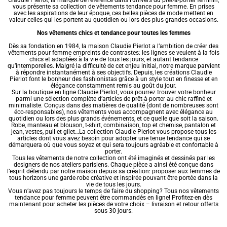
vous présente sa collection de vêtements tendance pour femme. En prises
avec les aspirations de leur époque, ces belles pièces de mode mettent en
valeur celles qui les portent au quotidien ou lors des plus grandes occasions.
Nos vêtements chics et tendance pour toutes les femmes
Dès sa fondation en 1984, la maison Claudie Pierlot a l’ambition de créer des
vêtements pour femme empreints de contrastes: les lignes se veulent à la fois
chics et adaptées à la vie de tous les jours, et autant tendance
qu’intemporelles. Malgré la difficulté de cet enjeu initial, notre marque parvient
à répondre instantanément à ses objectifs. Depuis, les créations Claudie
Pierlot font le bonheur des fashionistas grâce à un style tout en finesse et en
élégance constamment remis au goût du jour.
Sur la boutique en ligne Claudie Pierlot, vous pourrez trouver votre bonheur
parmi une sélection complète d’articles de prêt-à-porter au chic raffiné et
minimaliste. Conçus dans des matières de qualité (dont de nombreuses sont
éco-responsables), nos vêtements vous accompagnent avec élégance au
quotidien ou lors des plus grands événements, et ce quelle que soit la saison.
Robe, manteau et blouson, t-shirt, combinaison, top et chemise, pantalon et
jean, vestes, pull et gilet…La collection Claudie Pierlot vous propose tous les
articles dont vous avez besoin pour adopter une tenue tendance qui se
démarquera où que vous soyez et qui sera toujours agréable et confortable à
porter.
Tous les vêtements de notre collection ont été imaginés et dessinés par les
designers de nos ateliers parisiens. Chaque pièce a ainsi été conçue dans
l’esprit défendu par notre maison depuis sa création: proposer aux femmes de
tous horizons une garde-robe créative et inspirée pouvant être portée dans la
vie de tous les jours.
Vous n’avez pas toujours le temps de faire du shopping? Tous nos vêtements
tendance pour femme peuvent être commandés en ligne! Profitez-en dès
maintenant pour acheter les pièces de votre choix – livraison et retour offerts
sous 30 jours.