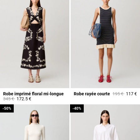
Prix réduit à p
à
Robe imprimé floral mi-longue
Robe rayée courte
195 €
117 €
Prix réduit à partir de
à
345 €
172.5 €
-50%
-50%
-40%
-40%