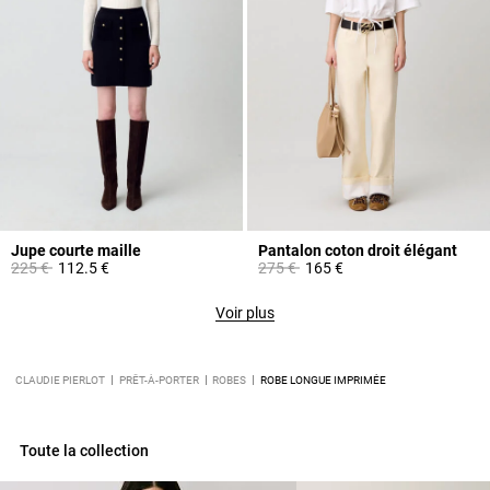
Jupe courte maille
Pantalon coton droit élégant
Prix réduit à partir de
à
Prix réduit à partir de
à
225 €
112.5 €
275 €
165 €
Voir plus
CLAUDIE PIERLOT
PRÊT-À-PORTER
ROBES
ROBE LONGUE IMPRIMÉE
Toute la collection