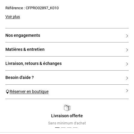
- Fronces sous la poitrine ajoutant du volume
Référence : CFPRO02897_K010
- Coupe fluide
- Fermeture par zip sur le côté
Voir plus
nos engagements
matières & entretien
livraison, retours & échanges
besoin d'aide ?
Réserver en boutique
Livraison offerte
Previous
Next
Sans minimum d'achat