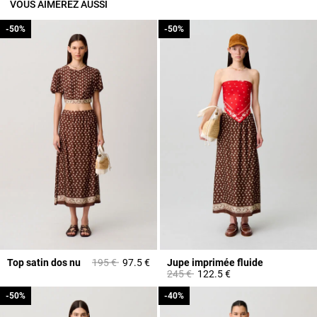
VOUS AIMEREZ AUSSI
-50%
-50%
-50%
-50%
Prix réduit à partir de
à
Top satin dos nu
195 €
97.5 €
Jupe imprimée fluide
Prix réduit à partir de
à
245 €
122.5 €
-50%
-50%
-40%
-40%