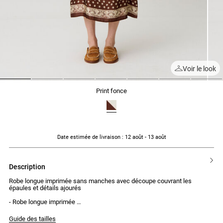
Voir le look
1
2
3
4
5
6
7
print fonce
Date estimée de livraison
: 12 août - 13 août
description
Robe longue imprimée sans manches avec découpe couvrant les
épaules et détails ajourés
- Robe longue imprimée
- Sans manches avec découpe couvrant les épaules
- Col rond
Guide des tailles
- Ajourée en triangle au centre du buste