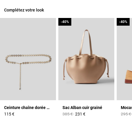
Complétez votre look
-40%
-40%
-40%
-40%
Ceinture chaîne dorée médaillons CP
Sac Alban cuir grainé
Mocas
Prix réduit à partir de
à
Prix r
115 €
385 €
231 €
295 €