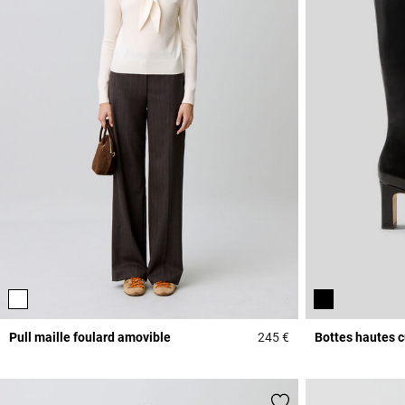
Pull maille foulard amovible
245 €
Bottes hautes cu
5 out of 5 Customer 