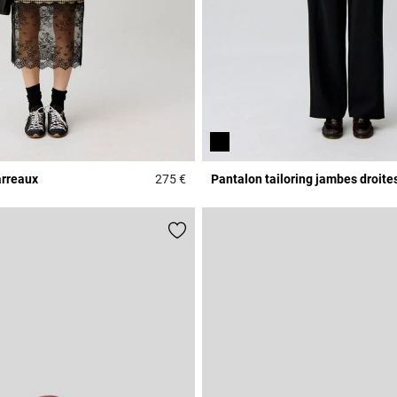
arreaux
275 €
Pantalon tailoring jambes droite
Rating
3,9 out of 5 Customer Rating