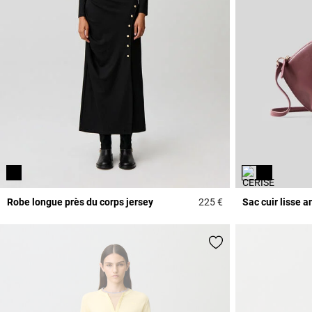
Robe longue près du corps jersey
225 €
Sac cuir lisse 
4,5 out of 5 Custome