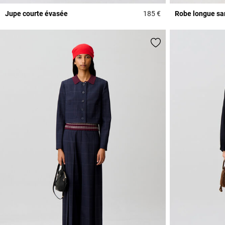
Jupe courte évasée
185 €
Robe longue s
4,8 out of 5 Custome