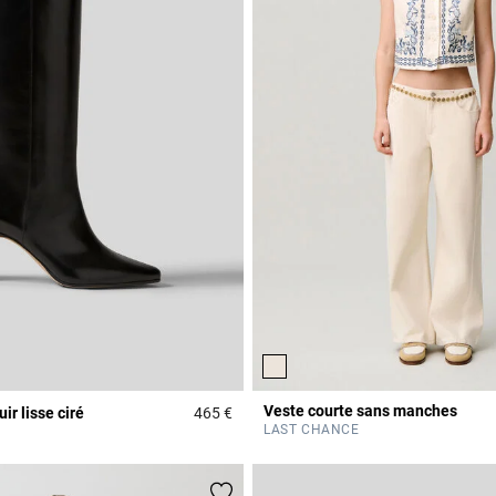
Veste courte sans manches
ir lisse ciré
465 €
Rating
4,8 out of 5 Customer Rating
LAST CHANCE