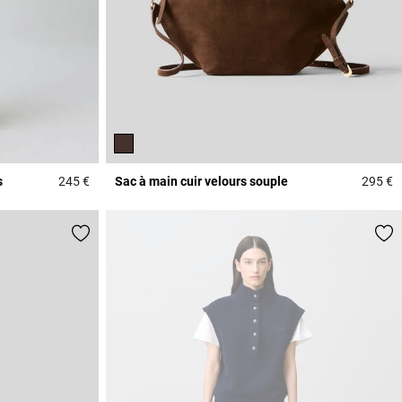
s
245 €
Sac à main cuir velours souple
295 €
5 out of 5 Customer Rating
4