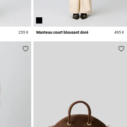
255 €
Manteau court blousant doré
495 €
3,1 out of 5 Customer Rating
3