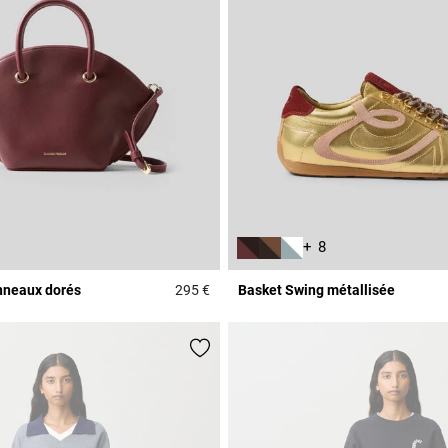
+ 8
anneaux dorés
295 €
Basket Swing métallisée
r Rating
5 out of 5 Customer Rating