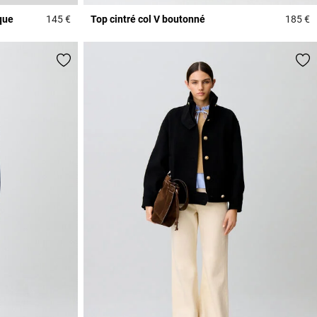
que
145 €
Top cintré col V boutonné
185 €
5 out of 5 Customer Rating
3