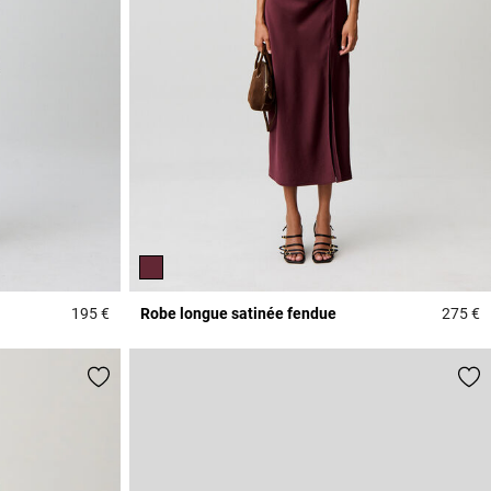
195 €
Robe longue satinée fendue
275 €
5 out of 5 Customer Rating
4