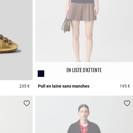
EN LISTE D’ATTENTE
235 €
Pull en laine sans manches
195 €
4,2 out of 5 Customer Rating
3