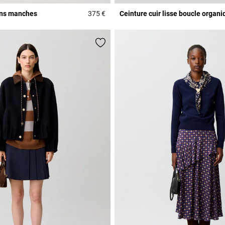
ans manches
375 €
Ceinture cuir lisse boucle organi
r Rating
4 out of 5 Customer Rating