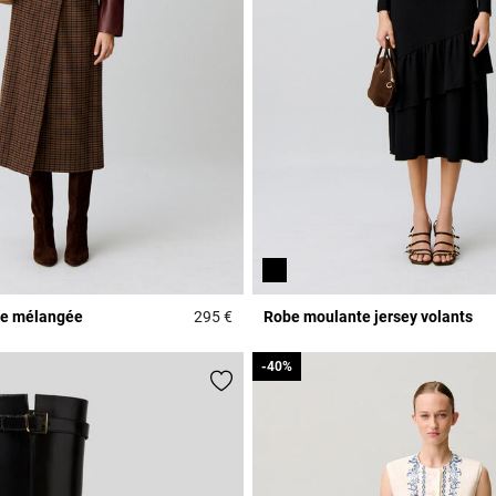
ine mélangée
295 €
Robe moulante jersey volants
Rating
5 out of 5 Customer Rating
-40%
-40%