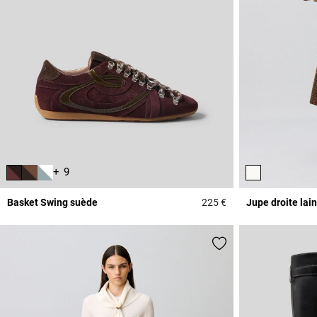
+ 9
Basket Swing suède
225 €
Jupe droite la
5 out of 5 Customer 