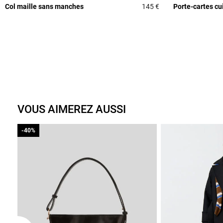
Col maille sans manches
145 €
Porte-cartes cu
5 out of 5 Customer 
VOUS AIMEREZ AUSSI
-40%
-40%