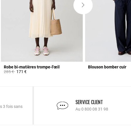
Robe bi-matières trompe-l'œil
Blouson bomber cuir
Prix réduit à partir de
à
285 €
171 €
SERVICE CLIENT
s 3 fois sans
Au 0 800 08 31 98