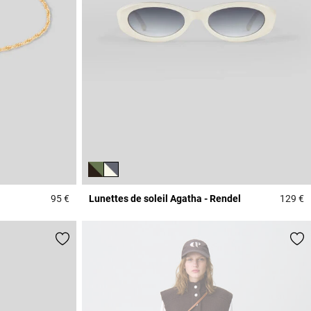
95 €
Lunettes de soleil Agatha - Rendel
129 €
3,1 out of 5 Customer Rating
3