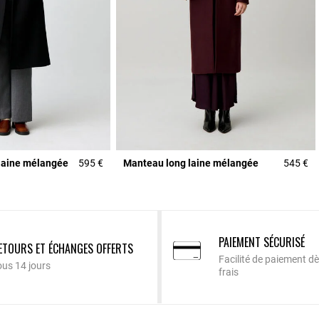
laine mélangée
595 €
Manteau long laine mélangée
545 €
PAIEMENT SÉCURISÉ
ETOURS ET ÉCHANGES OFFERTS
Facilité de paiement dè
ous 14 jours
frais