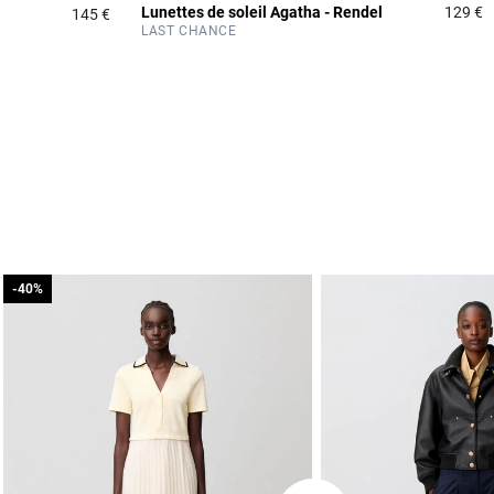
Lunettes de soleil Agatha - Rendel
129 €
145 €
3
4,5 out of 5 Customer Rating
LAST CHANCE
-40%
-40%