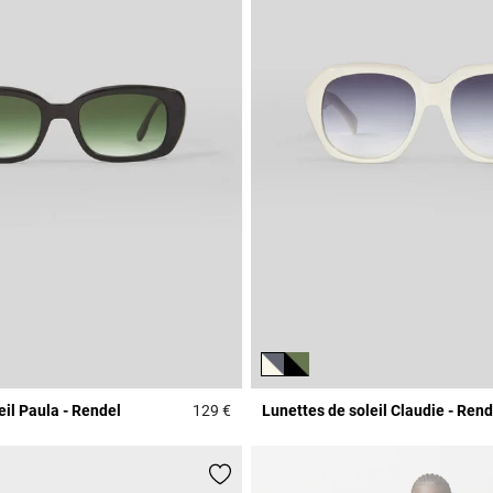
eil Paula - Rendel
129 €
Lunettes de soleil Claudie - Rend
Rating
3,3 out of 5 Customer Rating