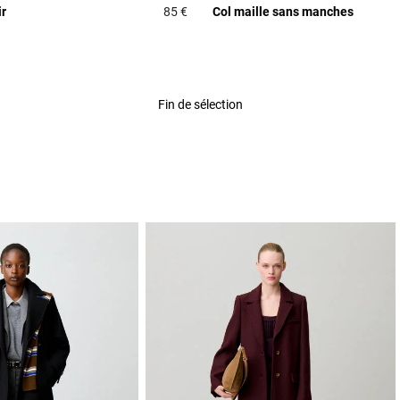
ir
85 €
Col maille sans manches
Rating
3,5 out of 5 Customer Rating
Fin de sélection