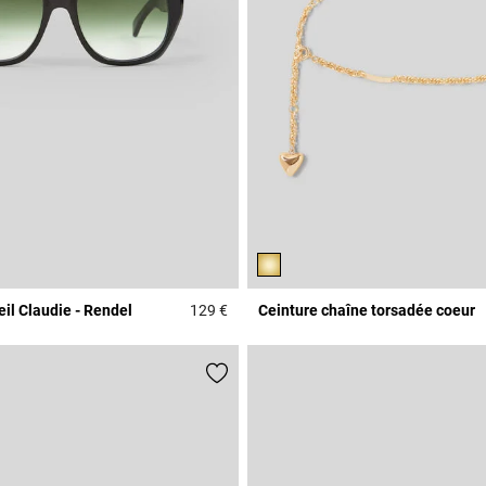
eil Claudie - Rendel
129 €
Ceinture chaîne torsadée coeur
r Rating
4,1 out of 5 Customer Rating