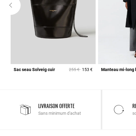
Prix réduit à partir de
à
5 €
Sac seau Solveig cuir
255 €
153 €
Manteau mi-long 
LIVRAISON OFFERTE
R
Sans minimum d'achat
s