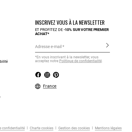
INSCRIVEZ VOUS À LA NEWSLETTER
ET PROFITEZ DE
-10% SUR VOTRE PREMIER
ACHAT*
Adresse e-mail
*En vous inscrivant à la newsletter, vous
acceptez notre
Politique de confidentialité
.
ilité
France
e
 confidentialité
Charte cookies
Gestion des cookies
Mentions légales