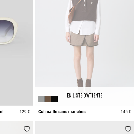
EN LISTE D’ATTENTE
el
129 €
Col maille sans manches
145 €
4,7 out of 5 Customer Rating
5