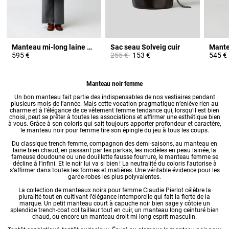
Manteau mi-long laine mélangée
Sac seau Solveig cuir
Prix réduit à partir de
à
595 €
255 €
153 €
545 €
Manteau noir femme
Un bon manteau fait partie des indispensables de nos vestiaires pendant
plusieurs mois de l’année. Mais cette vocation pragmatique n’enlève rien au
charme et à l’élégance de ce
vêtement femme tendance
qui, lorsqu’il est bien
choisi, peut se prêter à toutes les associations et affirmer une esthétique bien
à vous. Grâce à son coloris qui sait toujours apporter profondeur et caractère,
le manteau noir pour femme tire son épingle du jeu à tous les coups.
Du classique
trench femme
, compagnon des demi-saisons, au
manteau en
laine
bien chaud, en passant par les
parkas
, les modèles en
peau lainée
, la
fameuse
doudoune
ou une douillette
fausse fourrure
, le
manteau femme
se
décline à l’infini. Et le noir lui va si bien ! La neutralité du coloris l’autorise à
s’affirmer dans toutes les formes et matières. Une véritable évidence pour les
garde-robes les plus polyvalentes.
La collection de manteaux noirs pour femme Claudie Pierlot célèbre la
pluralité tout en cultivant l’élégance intemporelle qui fait la fierté de la
marque. Un petit
manteau court
à capuche noir bien sage y côtoie un
splendide trench-coat col tailleur tout en cuir, un
manteau long
ceinturé bien
chaud, ou encore un manteau droit mi-long esprit masculin.