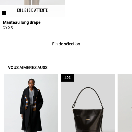
EN LISTE D’ATTENTE
Manteau long drapé
595 €
3,6 out of 5 Customer Rating
Fin de sélection
VOUS AIMEREZ AUSSI
-40%
-40%