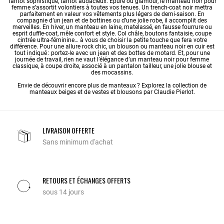
Tantôt sophistiqué, tantôt audacieux. Épuré ou glamour, le manteau noir pour
femme s’assortit volontiers à toutes vos tenues. Un trench-coat noir mettra
parfaitement en valeur vos vêtements plus légers de demi-saison. En
compagnie d’un jean et de bottines ou d’une jolie robe, il accomplit des
merveilles. En hiver, un manteau en laine, matelassé, en fausse fourrure ou
esprit duffle-coat, mêle confort et style. Col châle, boutons fantaisie, coupe
cintrée ultra-féminine… à vous de choisir la petite touche que fera votre
différence. Pour une allure rock chic, un blouson ou manteau noir en cuir est
tout indiqué : portez-le avec un jean et des bottes de motard. Et, pour une
journée de travail, rien ne vaut l’élégance d’un manteau noir pour femme
classique, à coupe droite, associé à un pantalon tailleur, une jolie blouse et
des mocassins.
Envie de découvrir encore plus de manteaux ? Explorez la collection de
manteaux beiges
et de vestes et blousons par Claudie Pierlot.
LIVRAISON OFFERTE
Sans minimum d'achat
RETOURS ET ÉCHANGES OFFERTS
sous 14 jours