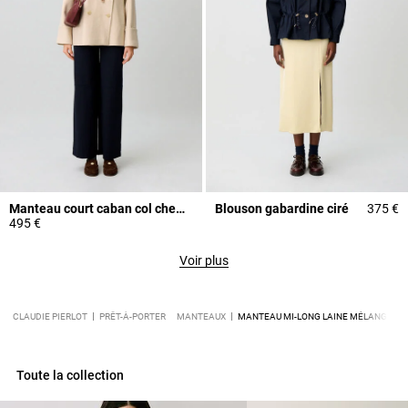
Manteau court caban col chemise
Blouson gabardine ciré
375 €
495 €
Voir plus
CLAUDIE PIERLOT
PRÊT-À-PORTER
MANTEAUX
MANTEAU MI-LONG LAINE MÉLANGÉE
Toute la collection