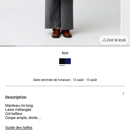
Voir le look
1
2
3
4
5
6
7
8
noir
Date estimée de livraison
: 12 août - 13 août
description
Manteau mi-long
Laine mélangée
Col tailleur
Coupe ample, droite
Légèrement évasée en bas
Ceinture à la taille
Guide des tailles
Manches longues