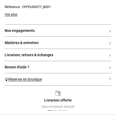
2 poches latérales passepoilées Pattes en bas de manches
Référence : CFPOU00577_B001
Fente au dos
Collection FW23
La mannequin mesure 1m74 et porte une taille T36
Voir plus
nos engagements
matières & entretien
livraison, retours & échanges
besoin d'aide ?
Réserver en boutique
Livraison offerte
Previous
Next
Sans minimum d'achat