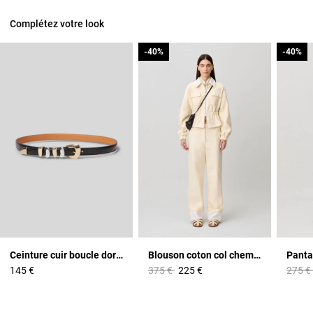
Complétez votre look
-40%
-40%
-40%
-40%
Ceinture cuir boucle dorée
Blouson coton col chemise
Prix réduit à partir de
à
Prix r
145 €
375 €
225 €
275 €