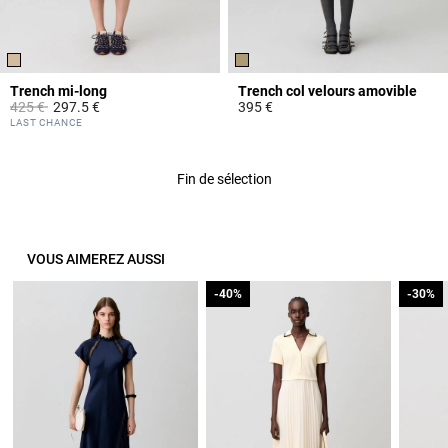
Trench mi-long
Trench col velours amovible
Prix réduit à partir de
à
425 €
297.5 €
395 €
5 out of 5 Customer Rating
5 out of 5 Customer Rating
LAST CHANCE
Fin de sélection
VOUS AIMEREZ AUSSI
-40%
-40%
-30%
-30%