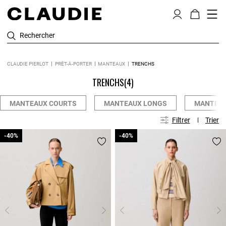
Rechercher
CLAUDIE PIERLOT
PRÊT-À-PORTER
MANTEAUX
TRENCHS
TRENCHS
(4)
MANTEAUX COURTS
MANTEAUX LONGS
MANTEAU
Filtrer
Trier
-40%
-40%
-40%
-40%