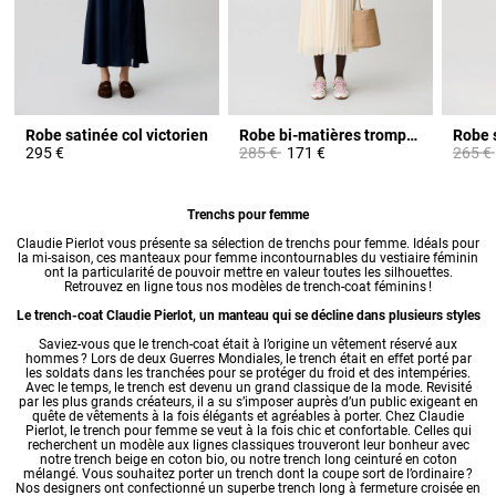
Robe satinée col victorien
Robe bi-matières trompe-l'œil
Robe s
Prix réduit à partir de
à
Prix ré
295 €
285 €
171 €
265 €
Trenchs pour femme
Claudie Pierlot vous présente sa sélection de trenchs pour femme. Idéals pour
la mi-saison, ces
manteaux pour femme
incontournables du vestiaire féminin
ont la particularité de pouvoir mettre en valeur toutes les silhouettes.
Retrouvez en ligne tous nos modèles de trench-coat féminins !
Le trench-coat Claudie Pierlot, un manteau qui se décline dans plusieurs styles
Saviez-vous que le trench-coat était à l’origine un vêtement réservé aux
hommes ? Lors de deux Guerres Mondiales, le trench était en effet porté par
les soldats dans les tranchées pour se protéger du froid et des intempéries.
Avec le temps, le trench est devenu un grand classique de la mode. Revisité
par les plus grands créateurs, il a su s’imposer auprès d’un public exigeant en
quête de vêtements à la fois élégants et agréables à porter. Chez Claudie
Pierlot, le trench pour femme se veut à la fois chic et confortable. Celles qui
recherchent un modèle aux lignes classiques trouveront leur bonheur avec
notre trench beige en coton bio, ou notre trench long ceinturé en coton
mélangé. Vous souhaitez porter un trench dont la coupe sort de l’ordinaire ?
Nos designers ont confectionné un superbe trench long à fermeture croisée en