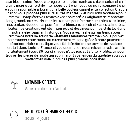
tissu bleu marine. Découvrez également notre manteau chic en coton et en lin
crème inspiré par le style intemporel du trench-coat, ou notre iconique trench
en cuir responsable arborant une belle couleur cannelle. La collection Claudie
Pierlot vous propose plusieurs autres manteaux et blousons tendance pour
femme. Complétez vos tenues avec nos modèles originaux de
manteaux
longs
,
manteaux courts
,
manteaux noirs pour femme
et
manteaux en laine
,
nos
parkas
,
doudounes pour femme
, blousons en cuir et vestes ceinturées.
Toutes nos créations ont été imaginées et dessinées par nos stylistes dans
notre atelier parisien historique. Vous avez flashé sur un trench pour
femme de notre sélection de vêtements tendances femme ? Vous pouvez
commander votre manteau directement en ligne grâce à notre plateforme
sécurisée. Notre e-boutique vous fait bénéficier d’un service de livraison
gratuit dans toute la France, et vous permet de nous retourner votre article
gratuitement (sous 30 jours) si vous n’êtes pas satisfaite. Profitez-en pour
trouver les pièces de mode qui sublimeront vos tenues du quotidien ou vous
mettront en valeur lors des plus grandes occasions !
LIVRAISON OFFERTE
Sans minimum d'achat
RETOURS ET ÉCHANGES OFFERTS
sous 14 jours