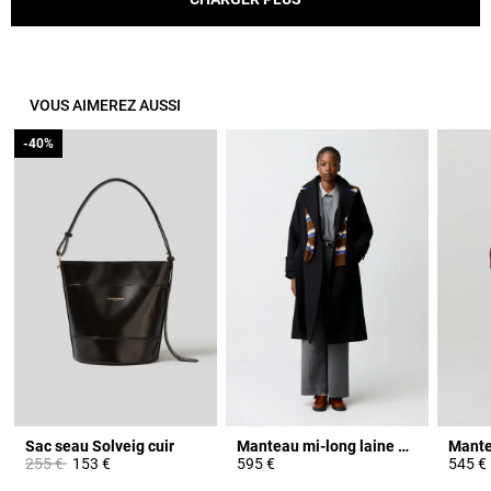
VOUS AIMEREZ AUSSI
-40%
-40%
Sac seau Solveig cuir
Manteau mi-long laine mélangée
Prix réduit à partir de
à
255 €
153 €
595 €
545 €