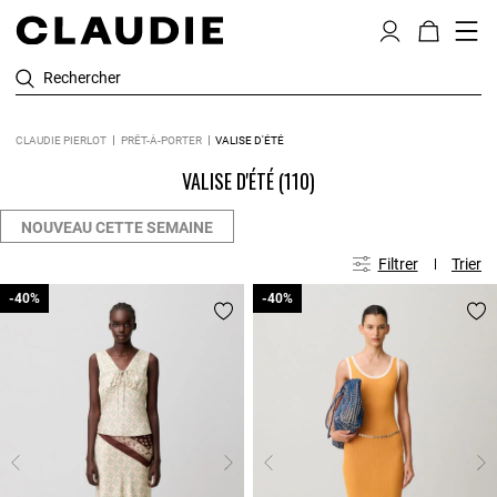
Rechercher
CLAUDIE PIERLOT
PRÊT-À-PORTER
VALISE D'ÉTÉ
VALISE D'ÉTÉ
(110)
NOUVEAU CETTE SEMAINE
Filtrer
Trier
-40%
-40%
-40%
-40%