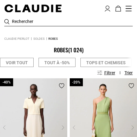
Rechercher
CLAUDIE PIERLOT
SOLDES
ROBES
ROBES
(1 024)
VOIR TOUT
TOUT À -50%
TOPS ET CHEMISES
Filtrer
Trier
-40%
-40%
-20%
-20%