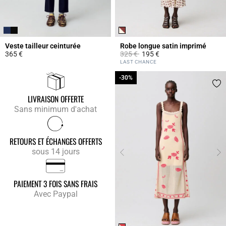
Veste tailleur ceinturée
Robe longue satin imprimé
Prix réduit à partir de
à
365 €
325 €
195 €
4,7 out of 5 Customer Rating
4,2 out of 5 Customer Rating
LAST CHANCE
-30%
-30%
LIVRAISON OFFERTE
Sans minimum d'achat
RETOURS ET ÉCHANGES OFFERTS
sous 14 jours
PAIEMENT 3 FOIS SANS FRAIS
Avec Paypal