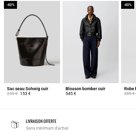
-40%
-40%
-40%
-40%
Sac seau Solveig cuir
Blouson bomber cuir
Prix réduit à partir de
à
Prix ré
255 €
153 €
545 €
285 €
LIVRAISON OFFERTE
Sans minimum d'achat