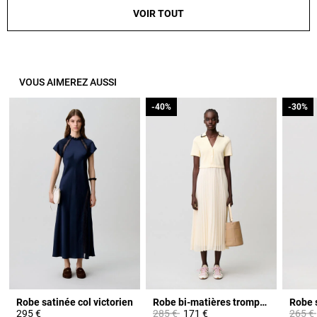
VOIR TOUT
VOUS AIMEREZ AUSSI
-40%
-40%
-30%
-30%
Robe satinée col victorien
Robe bi-matières trompe-l'œil
Robe s
Prix réduit à partir de
à
Prix ré
295 €
285 €
171 €
265 €