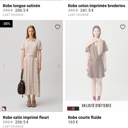
Robe longue satinée
Robe coton imprimée broderies
Prix réduit à partir de
à
Prix réduit à partir de
à
295 €
206.5 €
345 €
241.5 €
3,9 out of 5 Customer Rating
4,9 out of 5 Customer Rating
LAST CHANCE
LAST CHANCE
-30%
-30%
EN LISTE D’ATTENTE
Robe satin imprimé fleuri
Robe courte fluide
Prix réduit à partir de
à
295 €
206.5 €
165 €
5 out of 5 Customer Rating
3,9 out of 5 Customer Rating
LAST CHANCE