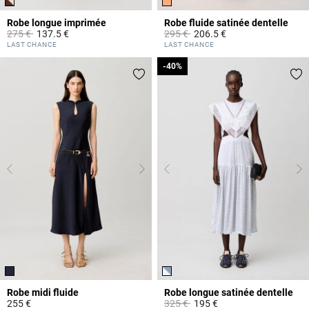
Robe longue imprimée
Robe fluide satinée dentelle
Prix réduit à partir de
à
Prix réduit à partir de
à
275 €
137.5 €
295 €
206.5 €
5 out of 5 Customer Rating
5 out of 5 Customer Rating
LAST CHANCE
LAST CHANCE
-40%
-40%
Robe midi fluide
Robe longue satinée dentelle
Prix réduit à partir de
à
255 €
325 €
195 €