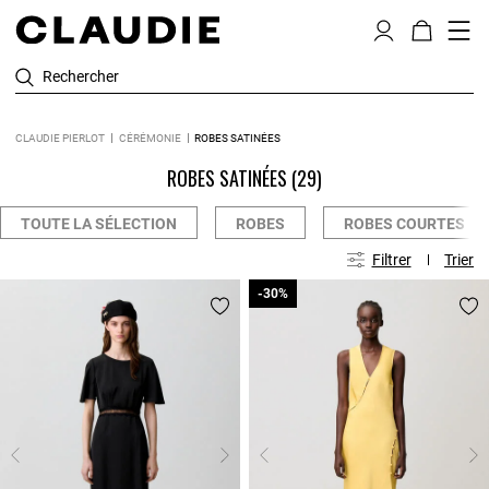
Rechercher
CLAUDIE PIERLOT
CÉRÉMONIE
ROBES SATINÉES
ROBES SATINÉES
(29)
TOUTE LA SÉLECTION
ROBES
ROBES COURTES
Filtrer
Trier
-30%
-30%