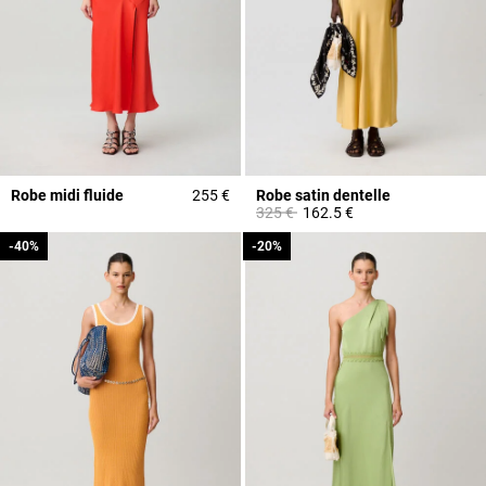
Robe midi fluide
255 €
Robe satin dentelle
Prix réduit à partir de
à
325 €
162.5 €
-40%
-40%
-20%
-20%