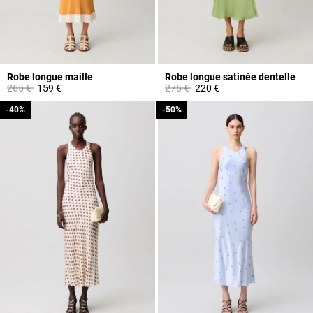
Robe longue maille
Robe longue satinée dentelle
Prix réduit à partir de
à
Prix réduit à partir de
à
265 €
159 €
275 €
220 €
-40%
-40%
-50%
-50%