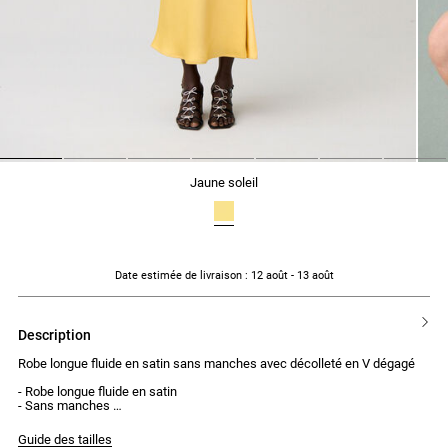
1
2
3
4
5
6
7
jaune soleil
Date estimée de livraison
: 12 août - 13 août
description
Robe longue fluide en satin sans manches avec décolleté en V dégagé
- Robe longue fluide en satin
- Sans manches
- Décolleté en V
- Fermeture par zip sur le côté et crochet
Guide des tailles
- Ouverture avec 6 boutons recouverts sur la hanche gauche