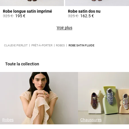
Robe longue satin imprimé
Robe satin dos nu
Prix réduit à partir de
à
Prix réduit à partir de
à
325 €
195 €
325 €
162.5 €
Voir plus
CLAUDIE PIERLOT
PRÊT-À-PORTER
ROBES
ROBE SATIN FLUIDE
Toute la collection
Robes
Chaussures