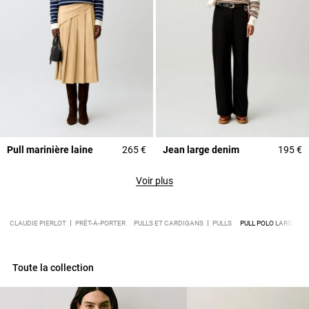
Pull marinière laine
265 €
Jean large denim
195 €
Voir plus
CLAUDIE PIERLOT
PRÊT-À-PORTER
PULLS ET CARDIGANS
PULLS
PULL POLO LARGE RA
Toute la collection