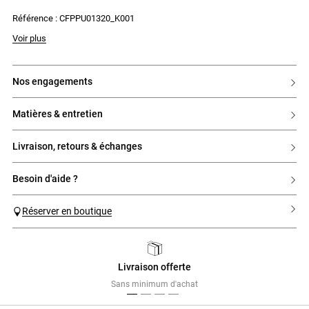
- Patte polo avec pressions
Référence : CFPPU01320_K001
- Poignets contrastés
- Étiquette Claudie sur la manche
La mannequin mesure 1m77 et porte une taille T0
Voir plus
nos engagements
matières & entretien
livraison, retours & échanges
besoin d'aide ?
Réserver en boutique
Livraison offerte
Previous
Next
Sans minimum d'achat