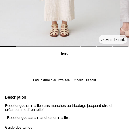
Voir le look
1
2
3
4
5
6
7
8
ecru
Date estimée de livraison
: 12 août - 13 août
description
Robe longue en maille sans manches au tricotage jacquard stretch
créant un motif en relief
- Robe longue sans manches en maille
- Tricotage jacquard stretch avec motif en relief
- Fit près du corps
Guide des tailles