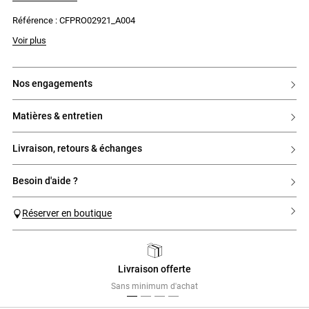
- Volants aux emmanchures
- Col rond avec empiècement en satin froncé
Référence : CFPRO02921_A004
- Goutte au dos avec bouton silver
Voir plus
nos engagements
matières & entretien
livraison, retours & échanges
besoin d'aide ?
Réserver en boutique
Livraison offerte
Previous
Next
Sans minimum d'achat