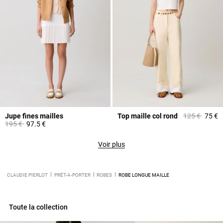
Prix réduit à 
à
Jupe fines mailles
Top maille col rond
125 €
75 €
Prix réduit à partir de
à
195 €
97.5 €
Voir plus
CLAUDIE PIERLOT
PRÊT-À-PORTER
ROBES
ROBE LONGUE MAILLE
Toute la collection