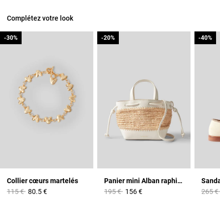
Complétez votre look
-30%
-30%
-20%
-20%
-40%
-40%
Collier cœurs martelés
Panier mini Alban raphia cuir
Sanda
Prix réduit à partir de
à
Prix réduit à partir de
à
Prix r
115 €
80.5 €
195 €
156 €
265 €