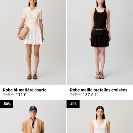
Robe bi-matière courte
Robe maille bretelles croisées
Prix réduit à partir de
à
Prix réduit à partir de
à
185 €
111 €
275 €
137.5 €
-50%
-50%
-40%
-40%