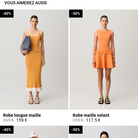
VOUS AIMEREZ AUSSI
-40%
-40%
-50%
-50%
Robe longue maille
Robe maille volant
Prix réduit à partir de
à
Prix réduit à partir de
à
265 €
159 €
235 €
117.5 €
-40%
-40%
-50%
-50%