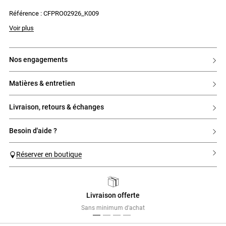
- Taille froncée pour plus de volume au niveau du jupon
Référence : CFPRO02926_K009
- Poches sur les côtés
- Fermeture par zip au dos et crochet
Voir plus
nos engagements
matières & entretien
livraison, retours & échanges
besoin d'aide ?
Réserver en boutique
Livraison offerte
Previous
Next
Sans minimum d'achat