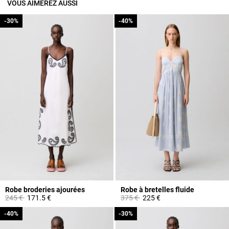
VOUS AIMEREZ AUSSI
-30%
-30%
-40%
-40%
Robe broderies ajourées
Robe à bretelles fluide
Prix réduit à partir de
à
Prix réduit à partir de
à
245 €
171.5 €
375 €
225 €
-40%
-40%
-30%
-30%