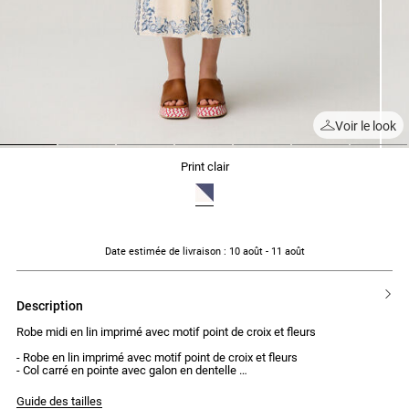
Voir le look
1
2
3
4
5
6
7
print clair
Date estimée de livraison
: 10 août - 11 août
description
Robe midi en lin imprimé avec motif point de croix et fleurs
- Robe en lin imprimé avec motif point de croix et fleurs
- Col carré en pointe avec galon en dentelle
- Détail point zigzag sur l'encolure
- Bretelles
Guide des tailles
- Haut de la robe type bustier près du corps