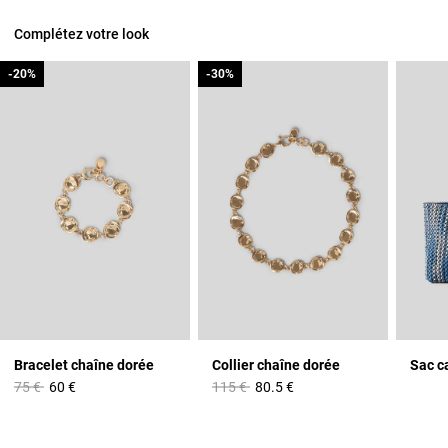
Complétez votre look
-20%
-20%
-30%
-30%
Bracelet chaîne dorée
Collier chaîne dorée
Sac c
Prix réduit à partir de
à
Prix réduit à partir de
à
75 €
60 €
115 €
80.5 €