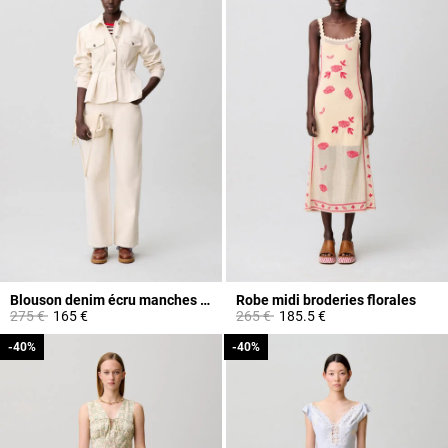
Blouson denim écru manches longues
Robe midi broderies florales
Prix réduit à partir de
à
Prix réduit à partir de
à
275 €
165 €
265 €
185.5 €
-40%
-40%
-40%
-40%