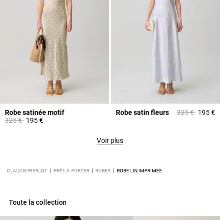
Prix réduit à p
à
Robe satinée motif
Robe satin fleurs
325 €
195 €
Prix réduit à partir de
à
325 €
195 €
Voir plus
CLAUDIE PIERLOT
PRÊT-À-PORTER
ROBES
ROBE LIN IMPRIMÉE
Toute la collection