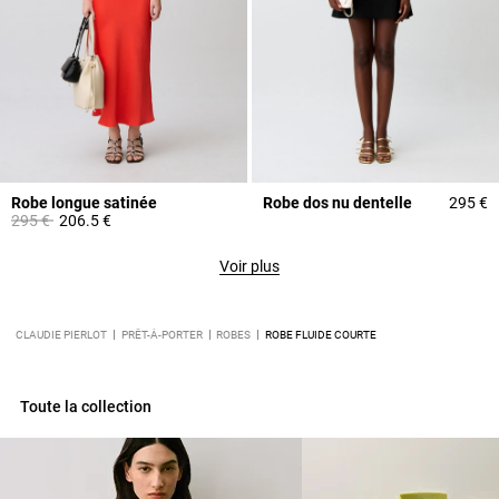
Robe longue satinée
Robe dos nu dentelle
295 €
Prix réduit à partir de
à
295 €
206.5 €
Voir plus
CLAUDIE PIERLOT
PRÊT-À-PORTER
ROBES
ROBE FLUIDE COURTE
Toute la collection