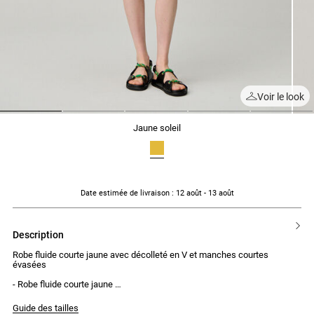
Voir le look
1
2
3
4
5
jaune soleil
Date estimée de livraison
: 12 août - 13 août
description
Robe fluide courte jaune avec décolleté en V et manches courtes
évasées
- Robe fluide courte jaune
- Décolleté en V
- Fronces sous la poitrine
Guide des tailles
- Manches courtes évasées