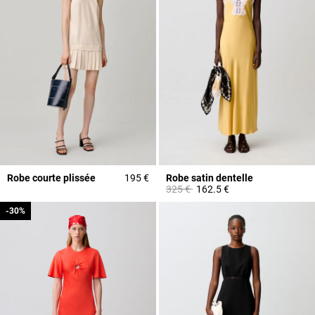
Robe courte plissée
195 €
Robe satin dentelle
Prix réduit à partir de
à
325 €
162.5 €
-30%
-30%