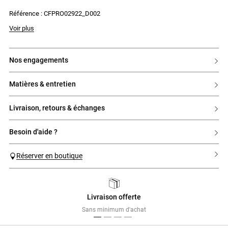
- Porté moulant sur le haut
Référence : CFPRO02922_D002
- Jupe évasée
- Taille élastiquée avec fronces
- Fronces en popeline aux emmanchures épaules
Voir plus
- Longueur midi
nos engagements
matières & entretien
livraison, retours & échanges
besoin d'aide ?
Réserver en boutique
Livraison offerte
Previous
Next
Sans minimum d'achat