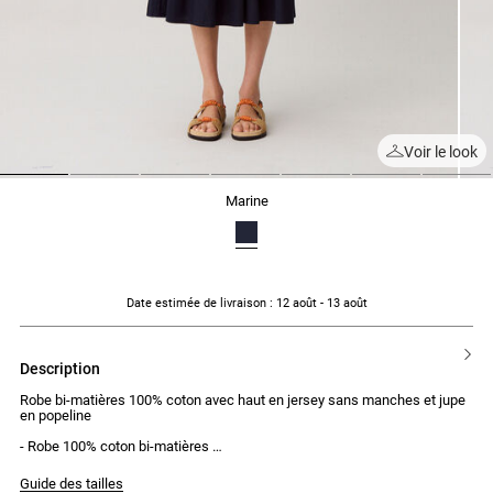
Voir le look
1
2
3
4
5
6
7
marine
Date estimée de livraison
: 12 août - 13 août
description
Robe bi-matières 100% coton avec haut en jersey sans manches et jupe
en popeline
- Robe 100% coton bi-matières
- Haut en jersey sans manches à col rond
- Jupe en popeline
Guide des tailles
- Broderie CP en dessous du col