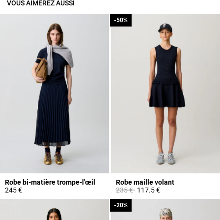
VOUS AIMEREZ AUSSI
-50%
-50%
Robe bi-matière trompe-l'œil
Robe maille volant
Prix réduit à partir de
à
245 €
235 €
117.5 €
-20%
-20%