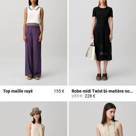
Top maille rayé
155 €
Robe midi Twist bi-matière noire
Prix réduit à partir de
à
285 €
228 €