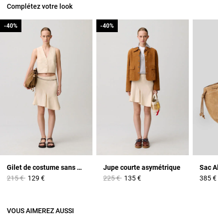
Complétez votre look
-40%
-40%
-40%
-40%
Gilet de costume sans manches
Jupe courte asymétrique
Sac A
Prix réduit à partir de
à
Prix réduit à partir de
à
215 €
129 €
225 €
135 €
385 €
VOUS AIMEREZ AUSSI