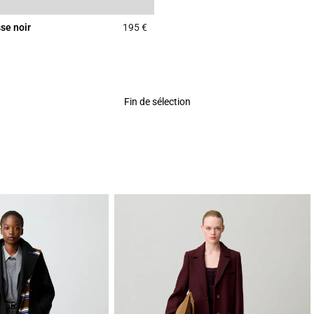
sse noir
195 €
r Rating
5 out of 5 Customer Rating
Fin de sélection