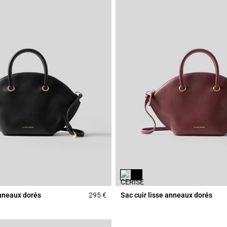
anneaux dorés
295 €
Sac cuir lisse anneaux dorés
r Rating
5 out of 5 Customer Rating