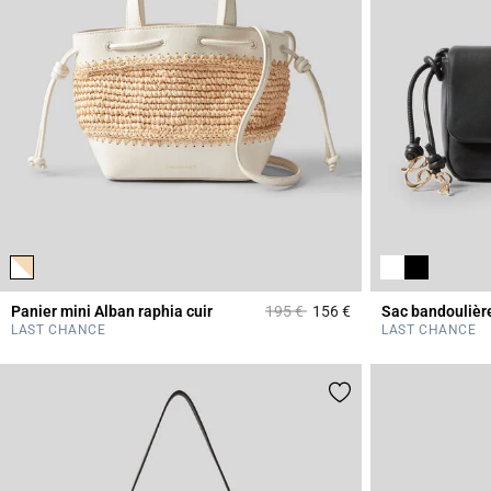
Prix réduit à partir de
à
Panier mini Alban raphia cuir
195 €
156 €
Sac bandoulièr
4,1 out of 5 Custome
LAST CHANCE
LAST CHANCE