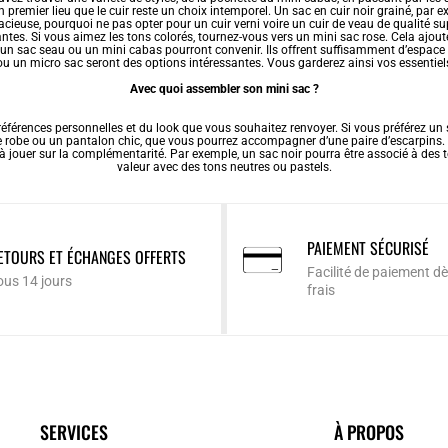
en premier lieu que le cuir reste un choix intemporel. Un
sac en cuir
noir grainé, par e
cieuse, pourquoi ne pas opter pour un cuir verni voire un cuir de veau de qualité su
tes. Si vous aimez les tons colorés, tournez-vous vers un mini sac rose. Cela ajout
un sac seau ou un mini cabas pourront convenir. Ils offrent suffisamment d’espace p
 ou un micro sac seront des options intéressantes. Vous garderez ainsi vos essentie
Avec quoi assembler son mini sac ?
férences personnelles et du look que vous souhaitez renvoyer. Si vous préférez un s
 robe ou un pantalon chic, que vous pourrez accompagner d’une paire d’escarpins. D
 à jouer sur la complémentarité. Par exemple, un
sac noir
pourra être associé à des t
valeur avec des tons neutres ou pastels.
PAIEMENT SÉCURISÉ
ETOURS ET ÉCHANGES OFFERTS
Facilité de paiement dè
ous 14 jours
frais
SERVICES
À PROPOS