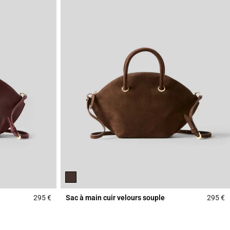
295 €
Sac à main cuir velours souple
295 €
5 out of 5 Customer Rating
4