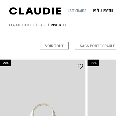
LAST CHANCE
PRÊT-À-PORTER
CLAUDIE PIERLOT
SACS
MINI SACS
VOIR TOUT
SACS PORTÉ ÉPAULE
-20%
-20%
-30%
-30%