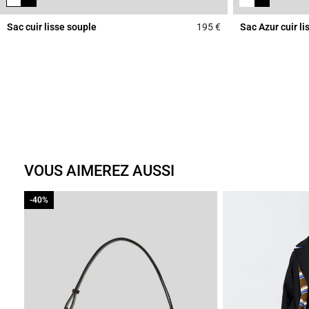
Sac cuir lisse souple
195 €
Sac Azur cuir li
4,7 out of 5 Custome
VOUS AIMEREZ AUSSI
-40%
-40%