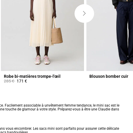
Robe bi-matières trompe-l'œil
Blouson bomber cuir
Prix réduit à partir de
à
285 €
171 €
nce. Facilement associable à unvêtement femme tendance, le mini sac est le
une touche de glamour à votre style. Préparez-vous à être une Claudie dans
ans vous encombrer. Les sacs mini sont parfaits pour assurer cette délicate
sacs bandoulières
.