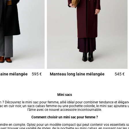
laine mélangée
595 €
Manteau long laine mélangée
545 €
Mini sacs
n ? Découvrez le mini sac pour femme, allié idéal pour combiner tendance et éléga
ac en cuir noir, un
sacs cabas femme
ou une pochette colorée, le mini sac ajoutera 
l’âme avec ce nouvel accessoire incontournable.
Comment choisir un mini sac pour femme ?
prendre en compte. Optez pour un modèle compact qui peut contenir vos essentiels s
vez trouver une variété de styles, de la pochette au mini cabas, en passant par les