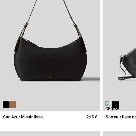
Sac Azur M cuir lisse
295 €
Sac cuir lisse 
3,3 out of 5 Custome