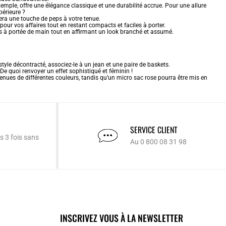
xemple, offre une élégance classique et une durabilité accrue. Pour une allure
périeure ?
era une touche de peps à votre tenue.
our vos affaires tout en restant compacts et faciles à porter.
ls à portée de main tout en affirmant un look branché et assumé.
tyle décontracté, associez-le à un jean et une paire de baskets.
e quoi renvoyer un effet sophistiqué et féminin !
enues de différentes couleurs, tandis qu’un micro sac rose pourra être mis en
SERVICE CLIENT
s 3 fois sans
Au 0 800 08 31 98
INSCRIVEZ VOUS À LA NEWSLETTER