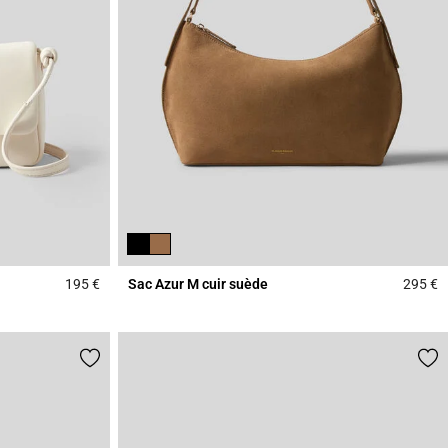
195 €
Sac Azur M cuir suède
295 €
5 out of 5 Customer Rating
5