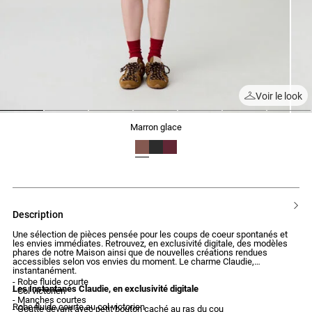
Voir le look
1
2
3
4
5
6
7
marron glace
description
Une sélection de pièces pensée pour les coups de coeur spontanés et
les envies immédiates. Retrouvez, en exclusivité digitale, des modèles
phares de notre Maison ainsi que de nouvelles créations rendues
accessibles selon vos envies du moment. Le charme Claudie,
instantanément.
- Robe fluide courte
Les Instantanés Claudie, en exclusivité digitale
- Col victorien
- Manches courtes
Robe fluide courte au col victorien
- Goutte devant avec petit bouton caché au ras du cou