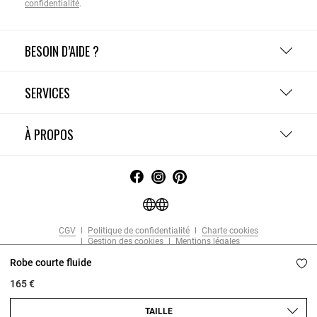
confidentialité
.
BESOIN D’AIDE ?
SERVICES
À PROPOS
CGV
Politique de confidentialité
Charte cookies
Gestion des cookies
Mentions légales
Copyright © 2026 Claudie Pierlot. Tous droits réservés.
Robe courte fluide
165 €
TAILLE