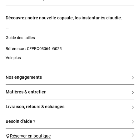
découvrez notre nouvelle capsule, les instantanés claudie.
Guide des tailles
Référence : CFPRO03064_G025
Le mannequin mesure 1m75 et porte une taille T36
Voir plus
nos engagements
matières & entretien
livraison, retours & échanges
besoin d'aide ?
Réserver en boutique