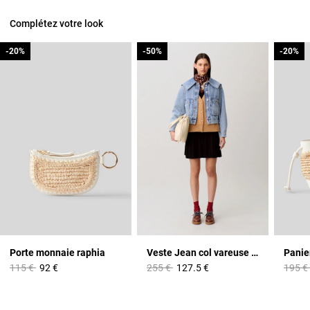
Complétez votre look
-20%
-20%
-50%
-50%
-20%
-20%
Porte monnaie raphia
Veste Jean col vareuse denim clair
Prix réduit à partir de
à
Prix réduit à partir de
à
Prix r
115 €
92 €
255 €
127.5 €
195 €