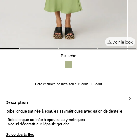
Voir le look
1
2
3
4
5
6
7
pistache
Date estimée de livraison
: 08 août - 10 août
description
Robe longue satinée à épaules asymétriques avec galon de dentelle
- Robe longue satinée à épaules asymétriques
- Noeud décoratif sur l'épaule gauche
- Galon de dentelle ton sur ton à la taille
- Coupe fluide et ajustée
Guide des tailles
- Fente côté gauche à partir de mi-cuisse