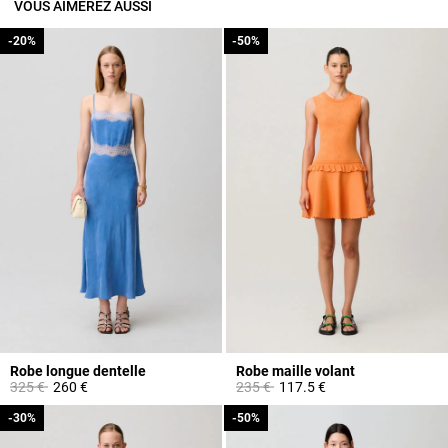
VOUS AIMEREZ AUSSI
-20%
-20%
-50%
-50%
Robe longue dentelle
Robe maille volant
Prix réduit à partir de
à
Prix réduit à partir de
à
325 €
260 €
235 €
117.5 €
-30%
-30%
-50%
-50%