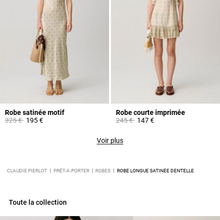
Robe satinée motif
Robe courte imprimée
Prix réduit à partir de
à
Prix réduit à partir de
à
325 €
195 €
245 €
147 €
Voir plus
CLAUDIE PIERLOT
PRÊT-À-PORTER
ROBES
ROBE LONGUE SATINÉE DENTELLE
Toute la collection