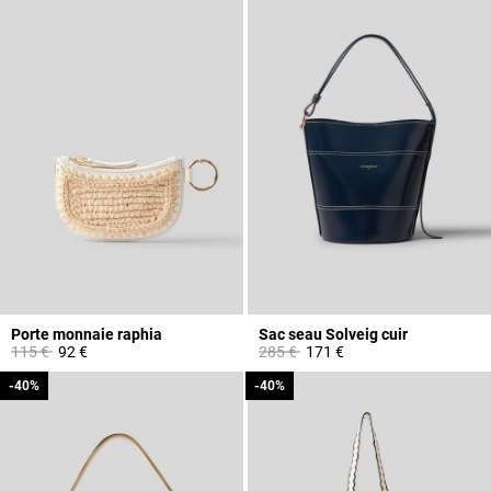
Porte monnaie raphia
Sac seau Solveig cuir
Prix réduit à partir de
à
Prix réduit à partir de
à
115 €
92 €
285 €
171 €
-40%
-40%
-40%
-40%