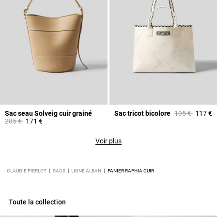
Prix réduit à p
à
Sac seau Solveig cuir grainé
Sac tricot bicolore
195 €
117 €
Prix réduit à partir de
à
285 €
171 €
Voir plus
CLAUDIE PIERLOT
SACS
LIGNE ALBAN
PANIER RAPHIA CUIR
Toute la collection