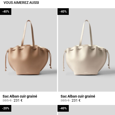
VOUS AIMEREZ AUSSI
-40%
-40%
-40%
-40%
Sac Alban cuir grainé
Sac Alban cuir grainé
Prix réduit à partir de
à
Prix réduit à partir de
à
385 €
231 €
385 €
231 €
-20%
-20%
-40%
-40%