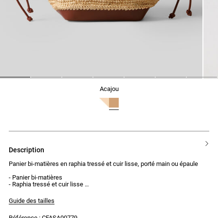
1
2
3
4
5
6
7
acajou
description
Panier bi-matières en raphia tressé et cuir lisse, porté main ou épaule
- Panier bi-matières
- Raphia tressé et cuir lisse
- Fermeture par bouton aimanté
- Cordons cuir serrable
Guide des tailles
- Porté main ou épaule
- Logo Claudie Pierlot doré
Référence : CFASA00779