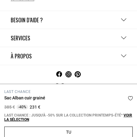
BESOIN D’AIDE ?
SERVICES
À PROPOS
France
LAST CHANCE
Sac Alban cuir grainé
CGV
Politique de confidentialité
Charte cookies
Gestion des cookies
Mentions légales
Prix réduit à partir de
à
385 €
231 €
-40%
Copyright © 2026 Claudie Pierlot. Tous droits réservés.
LAST CHANCE : JUSQU'À -50% SUR LA COLLECTION PRINTEMPS-ÉTÉ*
VOIR
LA SÉLECTION
TU