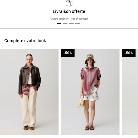
Livraison offerte
Previous
Next
Sans minimum d'achat
Complétez votre look
-50%
-50%
-50%
-50%