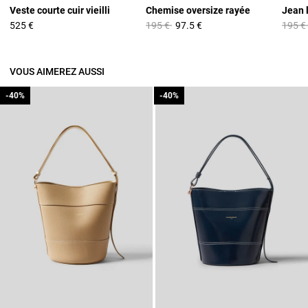
Veste courte cuir vieilli
Chemise oversize rayée
Prix réduit à partir de
à
Prix r
525 €
195 €
97.5 €
195 €
VOUS AIMEREZ AUSSI
-40%
-40%
-40%
-40%