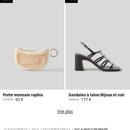
Porte monnaie raphia
Sandales à talon Bijoux et cuir
Prix réduit à partir de
à
Prix réduit à partir de
à
115 €
92 €
295 €
177 €
Voir plus
CLAUDIE PIERLOT
SACS
SACS PORTÉ ÉPAULE
SAC ALBAN CUIR GRAINÉ