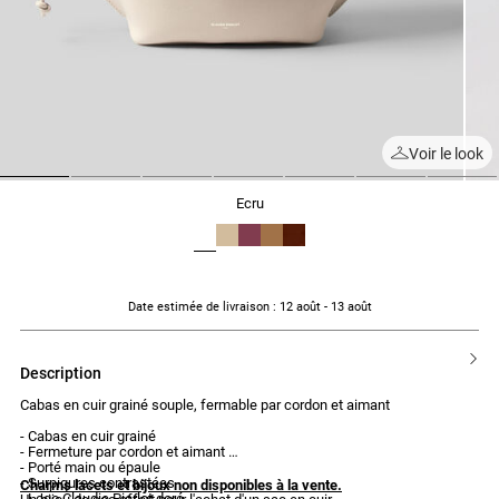
Voir le look
1
2
3
4
5
6
7
ecru
Date estimée de livraison
: 12 août - 13 août
description
Cabas en cuir grainé souple, fermable par cordon et aimant
- Cabas en cuir grainé
- Fermeture par cordon et aimant
- Porté main ou épaule
- Surpiqures contrastées
Charms lacets et bijoux non disponibles à la vente.
- Logo Claudie Pierlot doré