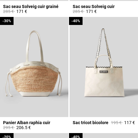
Sac seau Solveig cuir grainé
Sac seau Solveig cuir
Prix réduit à partir de
à
Prix réduit à partir de
à
285 €
171 €
285 €
171 €
-30%
-30%
-40%
-40%
Prix réduit à p
à
Panier Alban raphia cuir
Sac tricot bicolore
195 €
117 €
Prix réduit à partir de
à
295 €
206.5 €
-20%
-20%
-40%
-40%