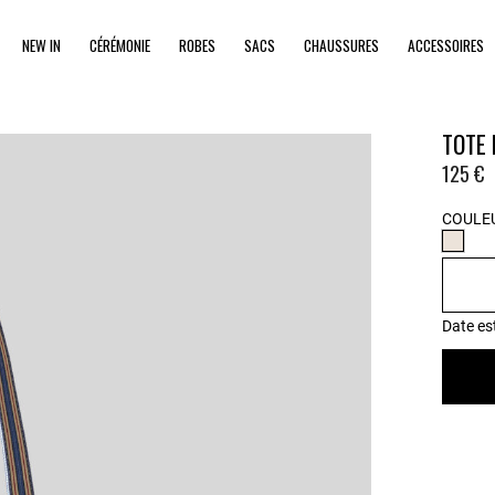
NEW IN
CÉRÉMONIE
ROBES
SACS
CHAUSSURES
ACCESSOIRES
TOTE
125 €
COULEU
Date es