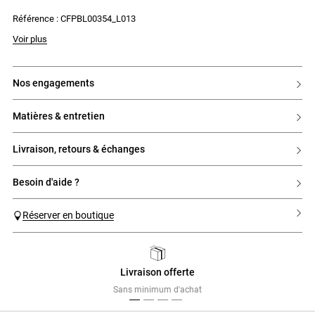
- Poche avec rabats et boutons silver à la poitrine
Référence : CFPBL00354_L013
- Poignets resserrés avec un bouton
Voir plus
nos engagements
matières & entretien
livraison, retours & échanges
besoin d'aide ?
Réserver en boutique
Livraison offerte
Previous
Next
Sans minimum d'achat