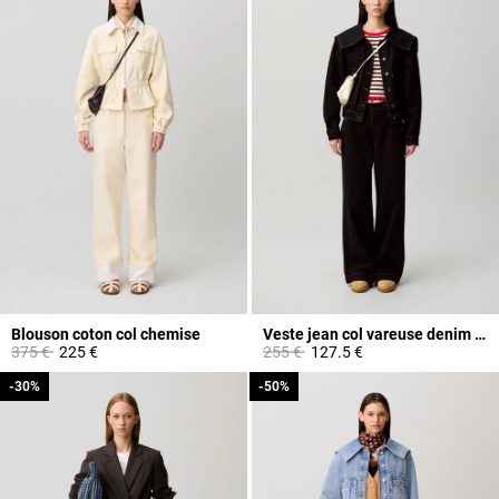
Blouson coton col chemise
Veste jean col vareuse denim noir
Prix réduit à partir de
à
Prix réduit à partir de
à
375 €
225 €
255 €
127.5 €
-30%
-30%
-50%
-50%