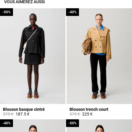
VOUS AIMEREZ AUSSI
-50%
-50%
-40%
-40%
Blouson basque cintré
Blouson trench court
Prix réduit à partir de
à
Prix réduit à partir de
à
375 €
187.5 €
375 €
225 €
-40%
-40%
-50%
-50%