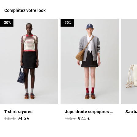
Complétez votre look
-30%
-30%
-50%
-50%
T-shirt rayures
Jupe droite surpiqûres contrastées
Sac b
Prix réduit à partir de
à
Prix réduit à partir de
à
135 €
94.5 €
185 €
92.5 €