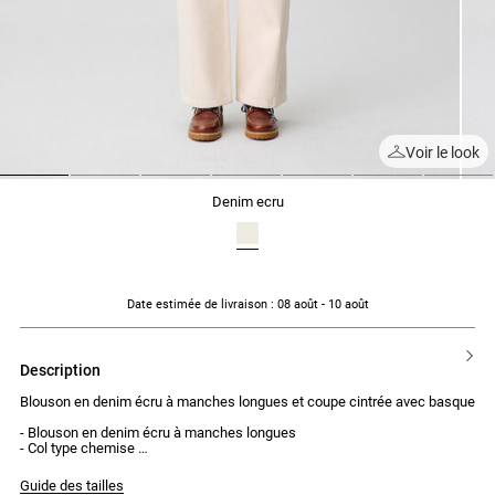
Voir le look
1
2
3
4
5
6
7
denim ecru
Date estimée de livraison
: 08 août - 10 août
description
Blouson en denim écru à manches longues et coupe cintrée avec basque
- Blouson en denim écru à manches longues
- Col type chemise
- Coupe cintrée avec basque
- Volume de basque créé avec des plis
Guide des tailles
- Fermeture par 4 boutons jean silver