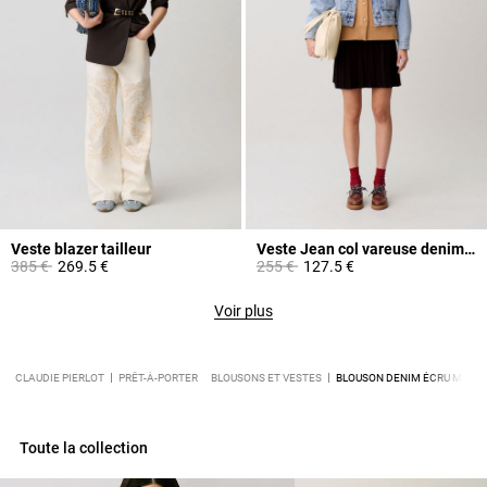
Veste blazer tailleur
Veste Jean col vareuse denim clair
Prix réduit à partir de
à
Prix réduit à partir de
à
385 €
269.5 €
255 €
127.5 €
Voir plus
CLAUDIE PIERLOT
PRÊT-À-PORTER
BLOUSONS ET VESTES
BLOUSON DENIM ÉCRU MANC
Toute la collection