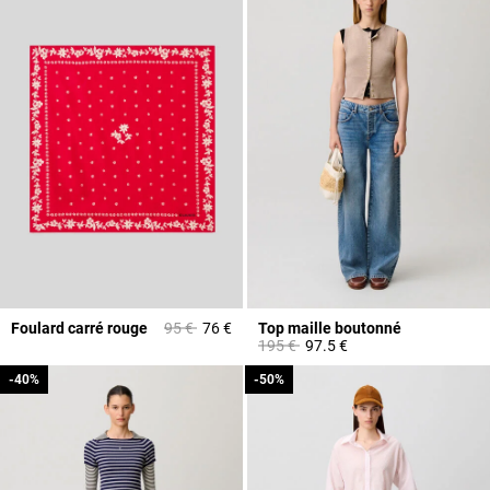
Prix réduit à partir de
à
Foulard carré rouge
95 €
76 €
Top maille boutonné
Prix réduit à partir de
à
195 €
97.5 €
-40%
-40%
-50%
-50%