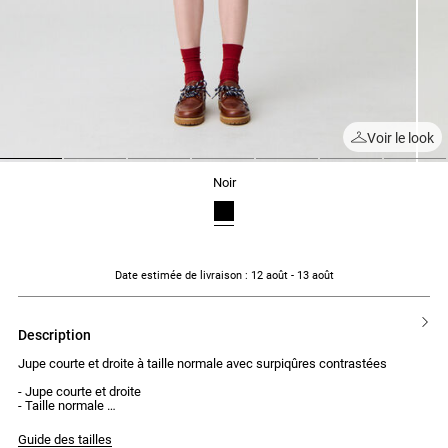
Voir le look
1
2
3
4
5
6
7
noir
Date estimée de livraison
: 12 août - 13 août
description
Jupe courte et droite à taille normale avec surpiqûres contrastées
- Jupe courte et droite
- Taille normale
- Fermeture par zip sur le côté
- Doubles surpiqûres contrastées à l'ourlet du bas
Guide des tailles