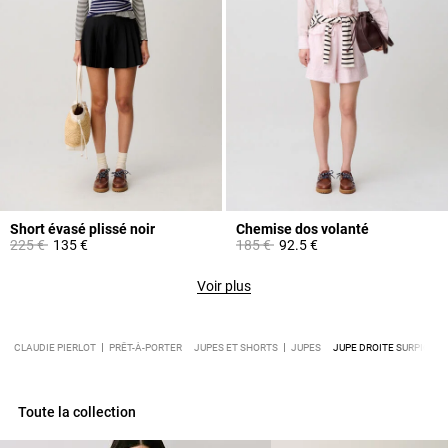
Short évasé plissé noir
Chemise dos volanté
Prix réduit à partir de
à
Prix réduit à partir de
à
225 €
135 €
185 €
92.5 €
Voir plus
CLAUDIE PIERLOT
PRÊT-À-PORTER
JUPES ET SHORTS
JUPES
JUPE DROITE SURPIQÛR
Toute la collection