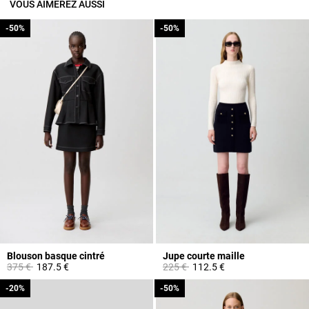
VOUS AIMEREZ AUSSI
-50%
-50%
-50%
-50%
Blouson basque cintré
Jupe courte maille
Prix réduit à partir de
à
Prix réduit à partir de
à
375 €
187.5 €
225 €
112.5 €
-20%
-20%
-50%
-50%