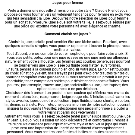
Jupes pour femme
Prête à donner une nouvelle dimension à votre style ? Claudie Pierlot vous
propose de vous tourner vers un
vêtement tendance pour femme
en exclu web
qui fera sensation : la jupe. Découvrez notre sélection de jupes pour femme
pour un achat sur-mesure. Quelle que soit votre taille, laissez-vous séduire par
une pièce qui exprime votre personnalité avec élégance et charme.
Comment choisir ses jupes ?
Choisir la jupe parfaite peut sembler être une tâche ardue. Pourtant, avec
quelques conseils simples, vous pourrez rapidement trouver la pièce qui vous
mettra en valeur.
Tout d’abord, prenez compte de votre morphologie pour faire votre choix. Si
vous êtes petite, optez pour une jupe évasée ou une jupe midi qui allongera
naturellement votre silhouette. Les femmes aux courbes généreuses pourront
se tourner vers une jupe plissée ou fluide pour flatter leurs formes.
Ensuite, pensez à la couleur pour bien choisir votre jupe. Le noir est toujours
un choix sûr et polyvalent, mais n’ayez pas peur d’explorer d’autres teintes qui
pourront compléter votre garde-robe. Si vous recherchez un produit à un prix
abordable, tenez compte des soldes pour dénicher de bonnes affaires. Vous
pourrez, par exemple, trouver une jupe portefeuille ou une jupe trapèze, des
options tendances à ne pas délaisser.
Choisissez dès à présent un produit d’une couleur qui réfletera vos envies du
moment : blanc écru, rose, marron, beige, rouge, etc. N’hésitez pas à varier les
styles avec les jupes de notre collection : jupe fluide, plissée, shorts, en coton,
lin, denim, satin, etc. Pour l’été, une jupe à imprimé de notre collection pourrait
inspirer la nouveauté ! Veuillez sélectionner une pièce imprimée à ajouter à
votre wishlist parmi nos vêtements !
Autrement, vous vous laisserez peut-être tenter par une jupe short ou une
jupe
en jean
. De quoi vous assurer un look décontracté et confortable ! Pensez à
faire preuve d’audace pour exprimer votre style et trouver la jupe qui vous
procurera une impression de liberté, de sentiment d’accomplissement
personnel. Vous vous sentirez confiantes et belles en toutes circonstances.