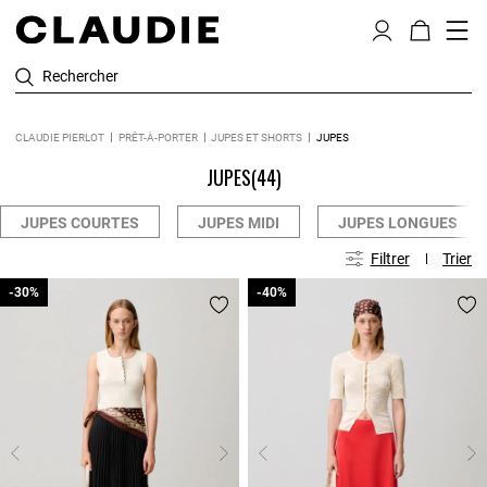
Rechercher
CLAUDIE PIERLOT
PRÊT-À-PORTER
JUPES ET SHORTS
JUPES
JUPES
(44)
JUPES COURTES
JUPES MIDI
JUPES LONGUES
Filtrer
Trier
-30%
-30%
-40%
-40%