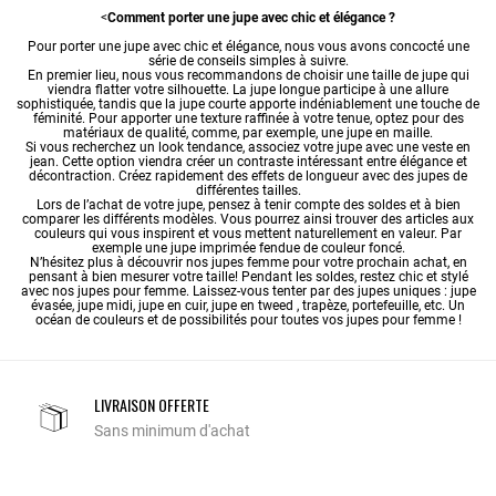
<
Comment porter une jupe avec chic et élégance ?
Pour porter une jupe avec chic et élégance, nous vous avons concocté une
série de conseils simples à suivre.
En premier lieu, nous vous recommandons de choisir une taille de jupe qui
viendra flatter votre silhouette. La
jupe longue
participe à une allure
sophistiquée, tandis que la
jupe courte
apporte indéniablement une touche de
féminité. Pour apporter une texture raffinée à votre tenue, optez pour des
matériaux de qualité, comme, par exemple, une
jupe en maille
.
Si vous recherchez un look tendance, associez votre jupe avec une veste en
jean. Cette option viendra créer un contraste intéressant entre élégance et
décontraction. Créez rapidement des effets de longueur avec des jupes de
différentes tailles.
Lors de l’achat de votre jupe, pensez à tenir compte des soldes et à bien
comparer les différents modèles. Vous pourrez ainsi trouver des articles aux
couleurs qui vous inspirent et vous mettent naturellement en valeur. Par
exemple une jupe imprimée fendue de couleur foncé.
N’hésitez plus à découvrir nos jupes femme pour votre prochain achat, en
pensant à bien mesurer votre taille! Pendant les soldes, restez chic et stylé
avec nos jupes pour femme. Laissez-vous tenter par des jupes uniques : jupe
évasée,
jupe midi
,
jupe en cuir
,
jupe en tweed
, trapèze, portefeuille, etc. Un
océan de couleurs et de possibilités pour toutes vos jupes pour femme !
LIVRAISON OFFERTE
Sans minimum d'achat