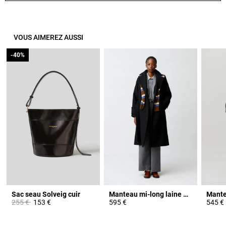
VOUS AIMEREZ AUSSI
-40%
-40%
Sac seau Solveig cuir
Manteau mi-long laine mélangée
Prix réduit à partir de
à
255 €
153 €
595 €
545 €