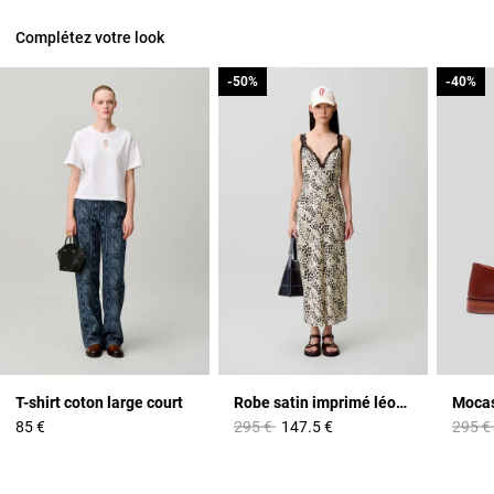
Complétez votre look
-50%
-50%
-40%
-40%
T-shirt coton large court
Robe satin imprimé léopard
Mocas
Prix réduit à partir de
à
Prix r
85 €
295 €
147.5 €
295 €