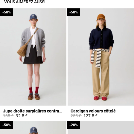
VOUS AIMEREZ AUSSI
-50%
-50%
-50%
-50%
Jupe droite surpiqûres contrastées
Cardigan velours côtelé
Prix réduit à partir de
à
Prix réduit à partir de
à
185 €
92.5 €
255 €
127.5 €
-50%
-50%
-20%
-20%