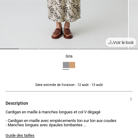
Voir le look
1
2
3
4
5
6
7
gris
Date estimée de livraison
: 12 août - 13 août
description
Cardigan en maille à manches longues et col V dégagé
- Cardigan en maille avec empiècements ton sur ton aux coudes
- Manches longues avec épaules tombantes
- Fit oversize
- Bords côtes aux poignets et à la taille
Guide des tailles
- Fermeture avec 3 boutons demi sphères gold gravé CP devant