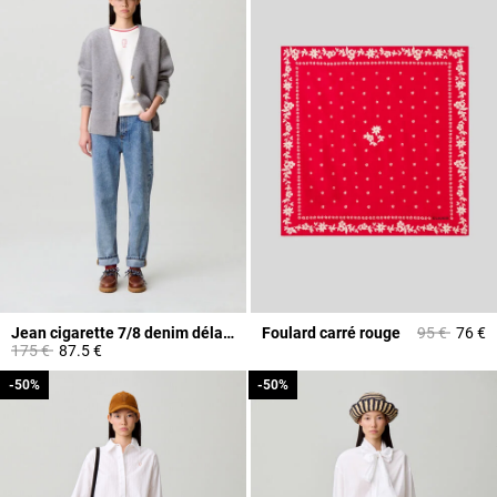
Prix réduit à
à
Jean cigarette 7/8 denim délavé
Foulard carré rouge
95 €
76 €
Prix réduit à partir de
à
175 €
87.5 €
-50%
-50%
-50%
-50%