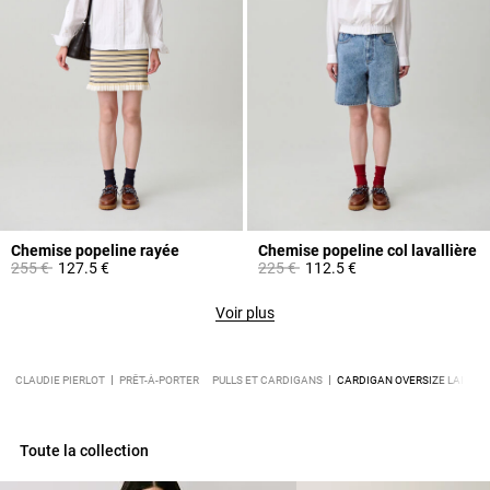
Chemise popeline rayée
Chemise popeline col lavallière
Prix réduit à partir de
à
Prix réduit à partir de
à
255 €
127.5 €
225 €
112.5 €
Voir plus
CLAUDIE PIERLOT
PRÊT-À-PORTER
PULLS ET CARDIGANS
CARDIGAN OVERSIZE LAINE 
Toute la collection