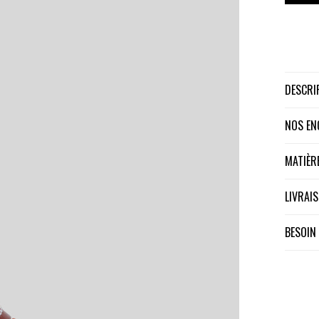
DESCR
NOS E
MATIÈ
LIVRA
BESOIN