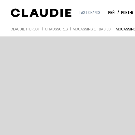
LAST CHANCE
PRÊT-À-PORTER
CLAUDIE PIERLOT
CHAUSSURES
MOCASSINS ET BABIES
MOCASSINS 