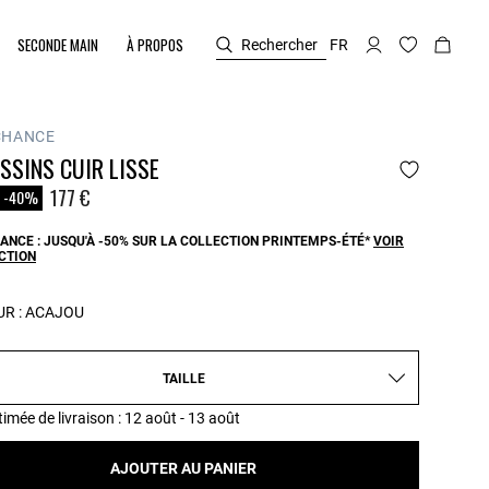
SECONDE MAIN
À PROPOS
Rechercher
FR
CHANCE
SSINS CUIR LISSE
duit à partir de
177 €
-40%
ANCE : JUSQU'À -50% SUR LA COLLECTION PRINTEMPS-ÉTÉ*
VOIR
CTION
R :
ACAJOU
TAILLE
timée de livraison
: 12 août - 13 août
AJOUTER AU PANIER