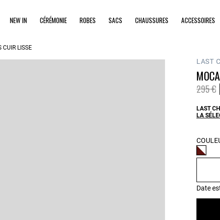
NEW IN
CÉRÉMONIE
ROBES
SACS
CHAUSSURES
ACCESSOIRES
CUIR LISSE
LAST 
MOCA
Prix ré
à
295 €
LAST CH
LA SÉLE
COULEU
Date es