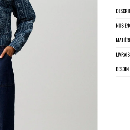
DESCR
NOS E
MATIÈ
LIVRA
BESOIN