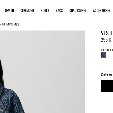
NEW IN
CÉRÉMONIE
ROBES
SACS
CHAUSSURES
ACCESSOIRES
NIM IMPRIMÉE
VEST
295 €
COULEU
Date es